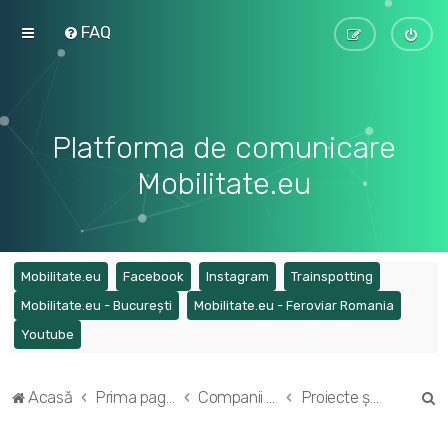
FAQ
Platforma de comunicare
Mobilitate.eu
(Opens a new tab)
(Opens a new tab)
(Opens a new tab)
(Opens a ne
Mobilitate.eu
Facebook
Instagram
Trainspotting
(Opens a new tab)
(Opens a
Mobilitate.eu - București
Mobilitate.eu - Feroviar Romania
(Opens a new tab)
Youtube
C
Acasă
Prima pagină
Companii și tehnologii în transportul feroviar
Proiecte și tehnologii pentru transportul feroviar
ă