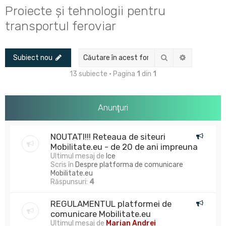
u
Proiecte și tehnologii pentru
t
transportul feroviar
a
r
Căutare
Căutare av
Subiect nou
e
13 subiecte • Pagina
1
din
1
Anunţuri
NOUTATI!!! Reteaua de siteuri
Mobilitate.eu - de 20 de ani impreuna
Ultimul mesaj de
Ice
Scris în
Despre platforma de comunicare
Mobilitate.eu
Răspunsuri:
4
REGULAMENTUL platformei de
comunicare Mobilitate.eu
Ultimul mesaj de
Marian Andrei