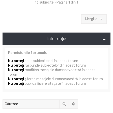
13 subiecte • Pagina
1
din
1
Mergi la
Informaţie
Permisiunile forumului
Nu puteţi
scrie subiecte noi în acest forum
Nu puteţi
răspunde subiectelor din acest forum
Nu puteţi
modifica mesajele dumneavoastră în acest
forum
Nu puteţi
şterge mesajele dumneavoastră în acest forum
Nu puteţi
publica fişiere ataşate în acest forum
Căutare
Căutare avansată