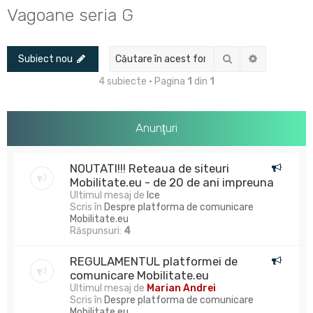
u
Vagoane seria G
t
a
Căutare
Căutare av
Subiect nou
r
e
4 subiecte • Pagina
1
din
1
Anunţuri
NOUTATI!!! Reteaua de siteuri
Mobilitate.eu - de 20 de ani impreuna
Ultimul mesaj de
Ice
Scris în
Despre platforma de comunicare
Mobilitate.eu
Răspunsuri:
4
REGULAMENTUL platformei de
comunicare Mobilitate.eu
Ultimul mesaj de
Marian Andrei
Scris în
Despre platforma de comunicare
Mobilitate.eu