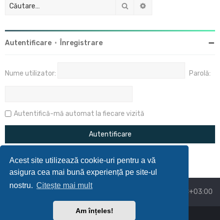
Căutare
Căutare avansată
Autentificare
•
Înregistrare
Nume utilizator:
Parolă:
Autentifică-mă automat la fiecare vizită
Acest site utilizează cookie-uri pentru a vă
asigura cea mai bună experiență pe site-ul
nostru.
Citește mai mult
Acasă
Prima pagină
Ora este
UTC+03:00
Am înțeles!
Powered by
phpBB
™