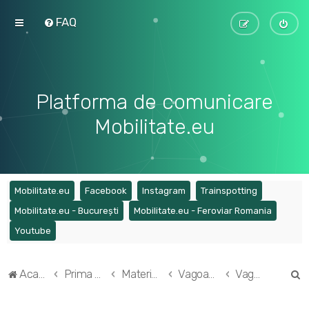
FAQ
Platforma de comunicare
Mobilitate.eu
(Opens a new tab)
(Opens a new tab)
(Opens a new tab)
(Opens a ne
Mobilitate.eu
Facebook
Instagram
Trainspotting
(Opens a new tab)
(Opens a
Mobilitate.eu - București
Mobilitate.eu - Feroviar Romania
(Opens a new tab)
Youtube
C
Acasă
Prima pagină
Materialul rulant feroviar din România
Vagoane de marfă
Vagoane seria G
ă