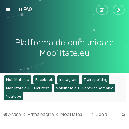
FAQ
Platforma de comunicare
Mobilitate.eu
(Opens a new tab)
(Opens a new tab)
(Opens a new tab)
(Opens a ne
Mobilitate.eu
Facebook
Instagram
Trainspotting
(Opens a new tab)
(Opens a
Mobilitate.eu - București
Mobilitate.eu - Feroviar Romania
(Opens a new tab)
Youtube
C
Acasă
Prima pagină
Mobilitatea în Europa
Cehia
ă