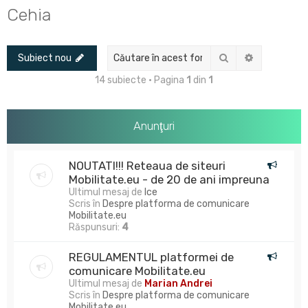
u
Cehia
t
a
Căutare
Căutare av
Subiect nou
r
e
14 subiecte • Pagina
1
din
1
Anunţuri
NOUTATI!!! Reteaua de siteuri
Mobilitate.eu - de 20 de ani impreuna
Ultimul mesaj de
Ice
Scris în
Despre platforma de comunicare
Mobilitate.eu
Răspunsuri:
4
REGULAMENTUL platformei de
comunicare Mobilitate.eu
Ultimul mesaj de
Marian Andrei
Scris în
Despre platforma de comunicare
Mobilitate.eu