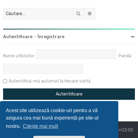
Căutare
Căutare avansată
Autentificare
•
Înregistrare
Nume utilizator:
Parolă:
Autentifică-mă automat la fiecare vizită
Acest site utilizează cookie-uri pentru a vă
asigura cea mai bună experiență pe site-ul
nostru.
Citește mai mult
Acasă
Prima pagină
Ora este
UTC+03:00