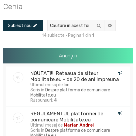
u
Cehia
t
a
Căutare
Căutare av
Subiect nou
r
e
14 subiecte • Pagina
1
din
1
Anunţuri
NOUTATI!!! Reteaua de siteuri
Mobilitate.eu - de 20 de ani impreuna
Ultimul mesaj de
Ice
Scris în
Despre platforma de comunicare
Mobilitate.eu
Răspunsuri:
4
REGULAMENTUL platformei de
comunicare Mobilitate.eu
Ultimul mesaj de
Marian Andrei
Scris în
Despre platforma de comunicare
Mobilitate.eu