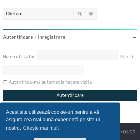
Căutare
Căutare avansată
Autentificare
•
Înregistrare
Nume utilizator:
Parolă:
Autentifică-mă automat la fiecare vizită
Acest site utilizează cookie-uri pentru a vă
asigura cea mai bună experiență pe site-ul
nostru.
Citește mai mult
Acasă
Prima pagină
Ora este
UTC+03:00