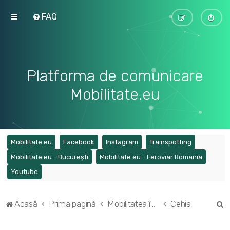
FAQ
Platforma de comunicare
Mobilitate.eu
(Opens a new tab)
(Opens a new tab)
(Opens a new tab)
(Opens a ne
Mobilitate.eu
Facebook
Instagram
Trainspotting
(Opens a new tab)
(Opens a
Mobilitate.eu - București
Mobilitate.eu - Feroviar Romania
(Opens a new tab)
Youtube
C
Acasă
Prima pagină
Mobilitatea în Europa
Cehia
ă