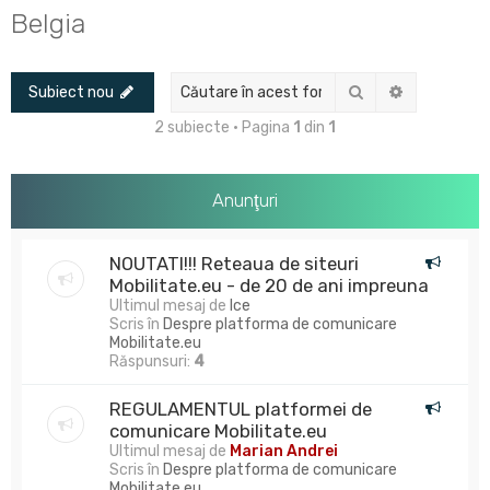
u
Belgia
t
a
Căutare
Căutare av
Subiect nou
r
e
2 subiecte • Pagina
1
din
1
Anunţuri
NOUTATI!!! Reteaua de siteuri
Mobilitate.eu - de 20 de ani impreuna
Ultimul mesaj de
Ice
Scris în
Despre platforma de comunicare
Mobilitate.eu
Răspunsuri:
4
REGULAMENTUL platformei de
comunicare Mobilitate.eu
Ultimul mesaj de
Marian Andrei
Scris în
Despre platforma de comunicare
Mobilitate.eu