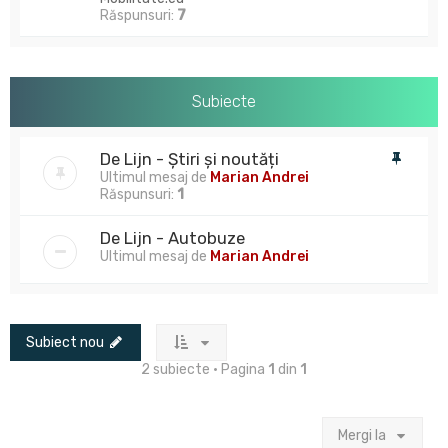
Răspunsuri:
7
Subiecte
De Lijn - Știri și noutăți
Ultimul mesaj de
Marian Andrei
Răspunsuri:
1
De Lijn - Autobuze
Ultimul mesaj de
Marian Andrei
Subiect nou
2 subiecte • Pagina
1
din
1
Mergi la