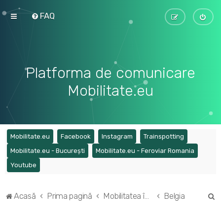
FAQ
Platforma de comunicare
Mobilitate.eu
(Opens a new tab)
(Opens a new tab)
(Opens a new tab)
(Opens a ne
Mobilitate.eu
Facebook
Instagram
Trainspotting
(Opens a new tab)
(Opens a
Mobilitate.eu - București
Mobilitate.eu - Feroviar Romania
(Opens a new tab)
Youtube
C
Acasă
Prima pagină
Mobilitatea în Europa
Belgia
ă