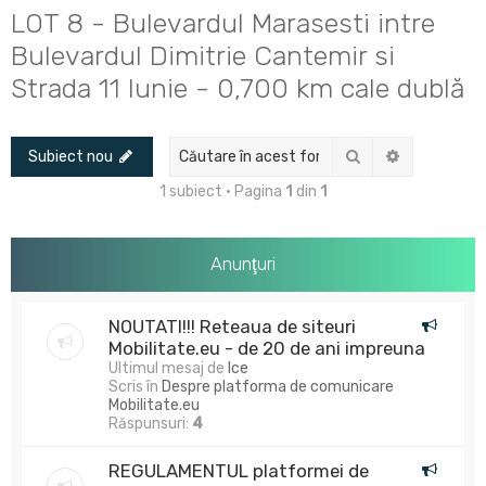
u
LOT 8 - Bulevardul Marasesti intre
t
Bulevardul Dimitrie Cantemir si
a
Strada 11 Iunie - 0,700 km cale dublă
r
e
Căutare
Căutare av
Subiect nou
1 subiect • Pagina
1
din
1
Anunţuri
NOUTATI!!! Reteaua de siteuri
Mobilitate.eu - de 20 de ani impreuna
Ultimul mesaj de
Ice
Scris în
Despre platforma de comunicare
Mobilitate.eu
Răspunsuri:
4
REGULAMENTUL platformei de