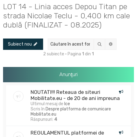
u
LOT 14 - Linia acces Depou Titan pe
t
strada Nicolae Teclu - 0,400 km cale
a
dublă (FINALIZAT - 08.2025)
r
e
Căutare
Căutare av
Subiect nou
2 subiecte • Pagina
1
din
1
Anunţuri
NOUTATI!!! Reteaua de siteuri
Mobilitate.eu - de 20 de ani impreuna
Ultimul mesaj de
Ice
Scris în
Despre platforma de comunicare
Mobilitate.eu
Răspunsuri:
4
REGULAMENTUL platformei de