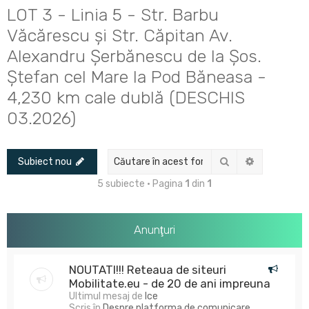
u
LOT 3 - Linia 5 - Str. Barbu
t
Văcărescu și Str. Căpitan Av.
a
Alexandru Șerbănescu de la Șos.
r
Ștefan cel Mare la Pod Băneasa -
e
4,230 km cale dublă (DESCHIS
03.2026)
Căutare
Căutare av
Subiect nou
5 subiecte • Pagina
1
din
1
Anunţuri
NOUTATI!!! Reteaua de siteuri
Mobilitate.eu - de 20 de ani impreuna
Ultimul mesaj de
Ice
Scris în
Despre platforma de comunicare