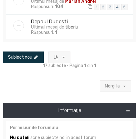
Ultimul mesaj de
Marian Andrei
Răspunsuri:
104
1
2
3
4
5
Depoul Dudesti
Ultimul mesaj de
tiberiu
Răspunsuri:
1
Subiect nou
17 subiecte • Pagina
1
din
1
Mergi la
Informaţie
Permisiunile forumului
Nu puteţi
scrie subiecte noi în acest forum