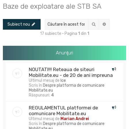
u
Baze de exploatare ale STB SA
t
a
Căutare
Căutare av
Subiect nou
r
e
17 subiecte • Pagina
1
din
1
Anunţuri
NOUTATI!!! Reteaua de siteuri
Mobilitate.eu - de 20 de ani impreuna
Ultimul mesaj de
Ice
Scris în
Despre platforma de comunicare
Mobilitate.eu
Răspunsuri:
4
REGULAMENTUL platformei de
comunicare Mobilitate.eu
Ultimul mesaj de
Marian Andrei
Scris în
Despre platforma de comunicare
Mobilitate.eu