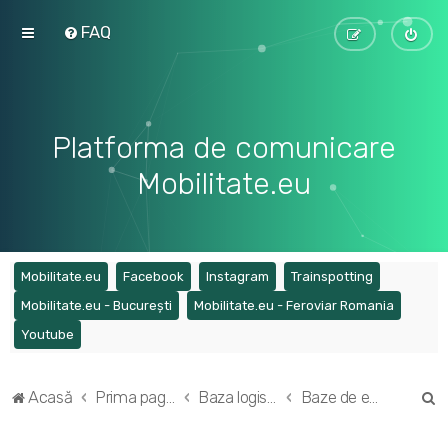
FAQ
Platforma de comunicare
Mobilitate.eu
(Opens a new tab)
(Opens a new tab)
(Opens a new tab)
(Opens a ne
Mobilitate.eu
Facebook
Instagram
Trainspotting
(Opens a new tab)
(Opens a
Mobilitate.eu - București
Mobilitate.eu - Feroviar Romania
(Opens a new tab)
Youtube
C
Acasă
Prima pagină
Baza logistică a operatorilor din regiunea București - Ilfov
Baze de exploatare ale STB SA
ă