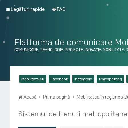
Legături rapide
FAQ
Platforma de comunicare Mob
COMUNICARE. TEHNOLOGIE. PROIECTE. INOVAȚIE. MOBILITATE. 
(Opens a new tab)
(Opens a new tab)
(Opens a new tab)
(Op
Mobilitate.eu
Facebook
Instagram
Trainspotting
Acasă
Prima pagină
Mobilitatea în regiunea Bu
Sistemul de trenuri metropolitane