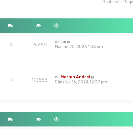
1 subiect • Pag
tare avansată
de
Ice
4
165997
Mar Ian 20, 2026 1:03 pm
de
Marian Andrei
7
173858
Sâm Noi 16, 2024 12:39 pm