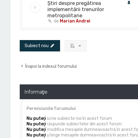
Știri despre pregătirea
implementării trenurilor
metropolitane
de
Marian Andrei
Subiect nou
Înapoi la indexul forumului
Informaţie
Permisiunile forumului
Nu puteţi
scrie subiecte noi în acest forum
Nu puteţi
răspunde subiectelor din acest forum
Nu puteţi
modifica mesajele dumneavoastră în acest f
Nu puteţi
şterge mesajele dumneavoastră în acest for