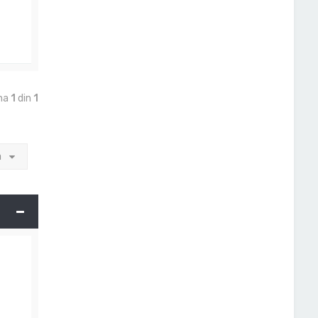
ina
1
din
1
a