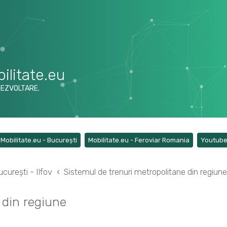
ilitate.eu
DEZVOLTARE.
ens a new tab)
(Opens a new tab)
(Opens a ne
Mobilitate.eu - București
Mobilitate.eu - Feroviar Romania
Youtub
curești - Ilfov
Sistemul de trenuri metropolitane din regiune
 din regiune