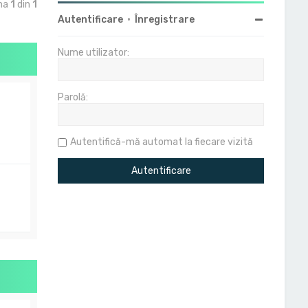
ina
1
din
1
Autentificare
•
Înregistrare
Nume utilizator:
Parolă:
Autentifică-mă automat la fiecare vizită