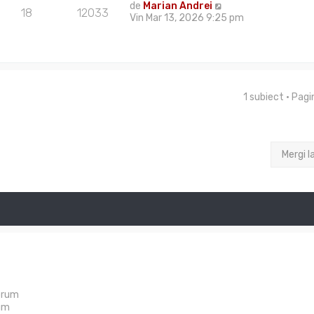
de
Marian Andrei
18
12033
Vin Mar 13, 2026 9:25 pm
1 subiect • Pag
Mergi l
orum
um