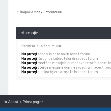
Înapoi la indexul forumului
Informaţie
Permisiunile forumului
Nu puteţi
scrie subiecte noi în acest forum
Nu puteţi
răspunde subiectelor din acest forum
Nu puteţi
modifica mesajele dumneavoastră în acest f
Nu puteţi
şterge mesajele dumneavoastră în acest for
Nu puteţi
publica fişiere ataşate în acest forum
Acasă
Prima pagină