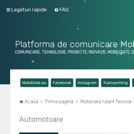
Legături rapide
FAQ
Platforma de comunicare Mob
COMUNICARE. TEHNOLOGIE. PROIECTE. INOVAȚIE. MOBILITATE. 
(Opens a new tab)
(Opens a new tab)
(Opens a new tab)
(Op
Mobilitate.eu
Facebook
Instagram
Trainspotting
Acasă
Prima pagină
Materialul rulant ferovia
Automotoare