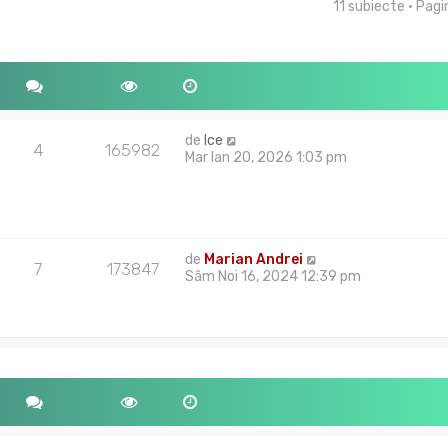
11 subiecte • Pag
tare avansată
de
Ice
4
165982
Mar Ian 20, 2026 1:03 pm
de
Marian Andrei
7
173847
Sâm Noi 16, 2024 12:39 pm