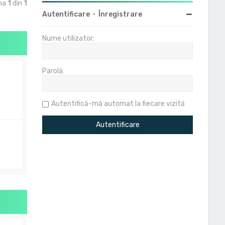
ina
1
din
1
Autentificare
•
Înregistrare
Nume utilizator:
Parolă:
Autentifică-mă automat la fiecare vizită