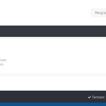
Mergi l
orum
um
Termeni