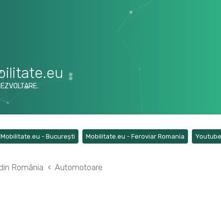
ilitate.eu
DEZVOLTARE.
ens a new tab)
(Opens a new tab)
(Opens a ne
Mobilitate.eu - București
Mobilitate.eu - Feroviar Romania
Youtub
r din România
Automotoare