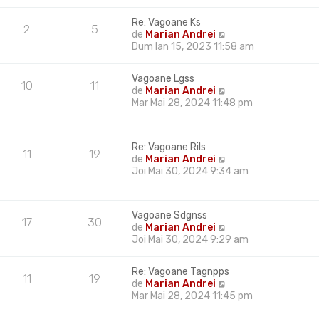
e
i
m
s
u
u
Re: Vagoane Ks
a
l
2
5
l
V
de
Marian Andrei
j
t
m
e
Dum Ian 15, 2023 11:58 am
i
e
z
m
s
i
u
Vagoane Lgss
a
u
10
11
l
V
de
Marian Andrei
j
l
m
e
Mar Mai 28, 2024 11:48 pm
t
e
z
i
s
i
m
a
u
u
Re: Vagoane Rils
j
l
11
19
l
V
de
Marian Andrei
t
m
e
Joi Mai 30, 2024 9:34 am
i
e
z
m
s
i
u
a
u
l
Vagoane Sdgnss
j
l
17
30
m
V
de
Marian Andrei
t
e
e
Joi Mai 30, 2024 9:29 am
i
s
z
m
a
i
u
Re: Vagoane Tagnpps
j
u
11
19
l
V
de
Marian Andrei
l
m
e
Mar Mai 28, 2024 11:45 pm
t
e
z
i
s