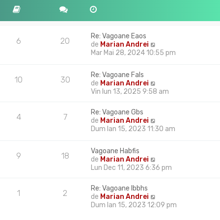
Re: Vagoane Eaos
6
20
V
de
Marian Andrei
e
Mar Mai 28, 2024 10:55 pm
z
i
Re: Vagoane Fals
u
10
30
V
de
Marian Andrei
l
e
Vin Iun 13, 2025 9:58 am
t
z
i
i
m
Re: Vagoane Gbs
4
7
u
u
V
de
Marian Andrei
l
l
e
Dum Ian 15, 2023 11:30 am
t
m
z
i
e
i
m
Vagoane Habfis
s
u
9
18
u
V
de
Marian Andrei
a
l
l
e
Lun Dec 11, 2023 6:36 pm
j
t
m
z
i
e
i
m
Re: Vagoane Ibbhs
s
1
2
u
u
V
de
Marian Andrei
a
l
l
e
Dum Ian 15, 2023 12:09 pm
j
t
m
z
i