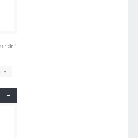
ina
1
din
1
a