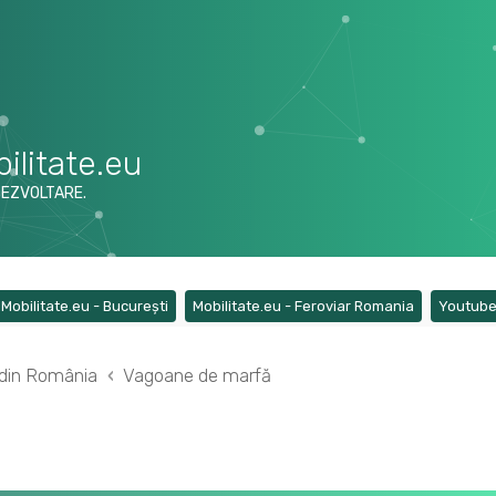
ilitate.eu
DEZVOLTARE.
ens a new tab)
(Opens a new tab)
(Opens a ne
Mobilitate.eu - București
Mobilitate.eu - Feroviar Romania
Youtub
r din România
Vagoane de marfă