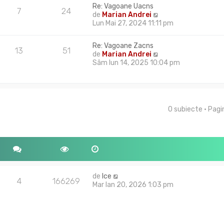
i
m
Re: Vagoane Uacns
a
u
7
24
u
V
de
Marian Andrei
j
l
l
e
Lun Mai 27, 2024 11:11 pm
t
m
z
i
e
i
m
Re: Vagoane Zacns
s
u
13
51
u
V
de
Marian Andrei
a
l
l
e
Sâm Iun 14, 2025 10:04 pm
j
t
m
z
i
e
i
m
s
u
u
a
l
l
j
t
m
0 subiecte • Pag
tare avansată
i
e
m
s
u
a
l
j
m
e
s
a
de
Ice
4
166269
j
Mar Ian 20, 2026 1:03 pm