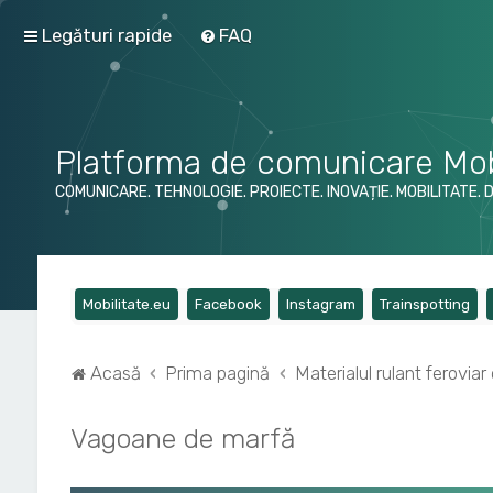
Legături rapide
FAQ
Platforma de comunicare Mob
COMUNICARE. TEHNOLOGIE. PROIECTE. INOVAȚIE. MOBILITATE. 
(Opens a new tab)
(Opens a new tab)
(Opens a new tab)
(Op
Mobilitate.eu
Facebook
Instagram
Trainspotting
Acasă
Prima pagină
Materialul rulant ferovia
Vagoane de marfă