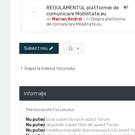
REGULAMENTUL platformei de
comunicare Mobilitate.eu
de
Marian Andrei
» în
Despre platforma
de comunicare Mobilitate.eu
Subiect nou
Înapoi la indexul forumului
Informaţie
Permisiunile forumului
Nu puteţi
scrie subiecte noi în acest forum
Nu puteţi
răspunde subiectelor din acest forum
Nu puteţi
modifica mesajele dumneavoastră în acest f