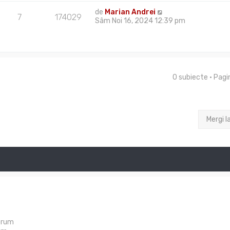
de
Marian Andrei
7
174029
Sâm Noi 16, 2024 12:39 pm
0 subiecte • Pag
Mergi l
orum