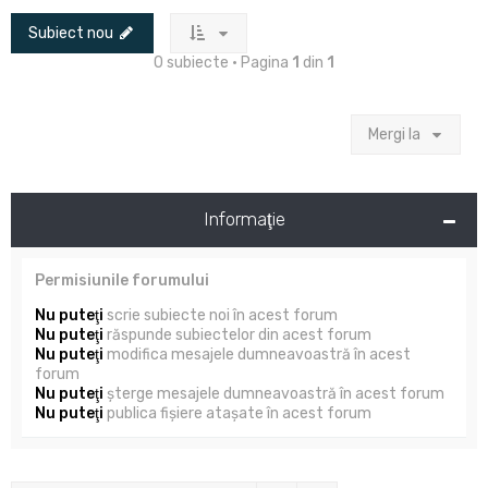
Subiect nou
0 subiecte • Pagina
1
din
1
Mergi la
Informaţie
Permisiunile forumului
Nu puteţi
scrie subiecte noi în acest forum
Nu puteţi
răspunde subiectelor din acest forum
Nu puteţi
modifica mesajele dumneavoastră în acest
forum
Nu puteţi
şterge mesajele dumneavoastră în acest forum
Nu puteţi
publica fişiere ataşate în acest forum