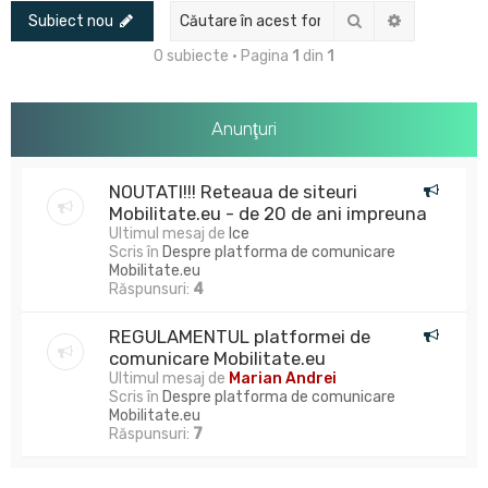
Căutare
Căutare av
Subiect nou
0 subiecte • Pagina
1
din
1
Anunţuri
NOUTATI!!! Reteaua de siteuri
Mobilitate.eu - de 20 de ani impreuna
Ultimul mesaj de
Ice
Scris în
Despre platforma de comunicare
Mobilitate.eu
Răspunsuri:
4
REGULAMENTUL platformei de
comunicare Mobilitate.eu
Ultimul mesaj de
Marian Andrei
Scris în
Despre platforma de comunicare
Mobilitate.eu
Răspunsuri:
7