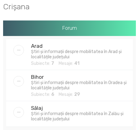
u
Crișana
t
a
r
Forum
e
Arad
Știri și informații despre mobilitatea în Arad și
localitățile județului
Subiecte:
7
Mesaje:
41
Bihor
Știri și informații despre mobilitatea în Oradea și
localitățile județului
Subiecte:
6
Mesaje:
29
Sălaj
Știri și informații despre mobilitatea în Zalău și
localitățile județului