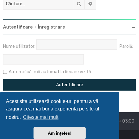
Căutare
Căutare avansată
Autentificare
•
Înregistrare
Nume utilizator:
Parolă:
Autentifică-mă automat la fiecare vizită
Acest site utilizează cookie-uri pentru a vă
asigura cea mai bună experiență pe site-ul
nostru.
Citește mai mult
Acasă
Prima pagină
Ora este
UTC+03:00
Am înțeles!
Powered by
phpBB
™