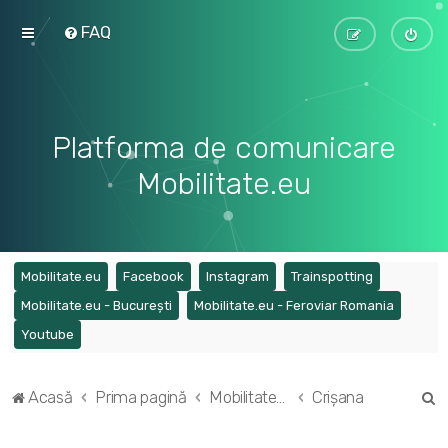
FAQ
Platforma de comunicare
Mobilitate.eu
(Opens a new tab)
(Opens a new tab)
(Opens a new tab)
(Opens a ne
Mobilitate.eu
Facebook
Instagram
Trainspotting
(Opens a new tab)
(Opens a
Mobilitate.eu - București
Mobilitate.eu - Feroviar Romania
(Opens a new tab)
Youtube
C
Acasă
Prima pagină
Mobilitatea în regiunile din România
Crișana
ă