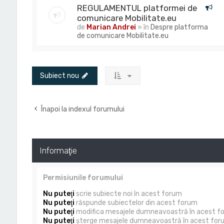
REGULAMENTUL platformei de
comunicare Mobilitate.eu
de
Marian Andrei
» în
Despre platforma
de comunicare Mobilitate.eu
Subiect nou
Înapoi la indexul forumului
Informaţie
Permisiunile forumului
Nu puteţi
scrie subiecte noi în acest forum
Nu puteţi
răspunde subiectelor din acest forum
Nu puteţi
modifica mesajele dumneavoastră în acest f
Nu puteţi
şterge mesajele dumneavoastră în acest for