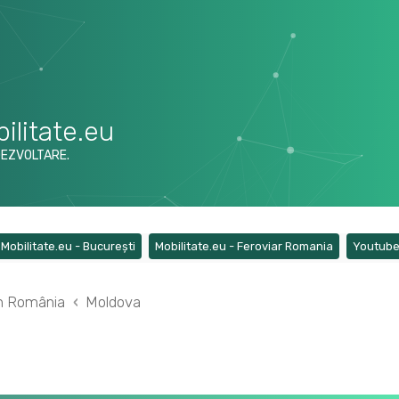
ilitate.eu
DEZVOLTARE.
ens a new tab)
(Opens a new tab)
(Opens a ne
Mobilitate.eu - București
Mobilitate.eu - Feroviar Romania
Youtub
din România
Moldova