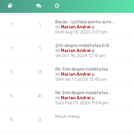
Bacău - Licitația pentru auto…
1
1
V
de
Marian Andrei
e
Dum Aug 13, 2023 3:57 pm
z
i
Știri despre mobilitatea în B…
u
1
1
V
de
Marian Andrei
l
e
Vin Oct 18, 2024 12:19 am
t
z
i
i
m
Re: Stiri despre mobilitatea …
u
3
13
u
V
de
Marian Andrei
l
l
e
Sâm Ian 17, 2026 12:45 pm
t
m
z
i
e
i
m
Re: Știri despre mobilitatea …
s
u
6
41
u
V
de
Marian Andrei
a
l
l
e
Sâm Feb 07, 2026 11:04 pm
j
t
m
z
i
e
i
m
Niciun mesaj
s
u
0
0
u
a
l
l
j
t
m
i