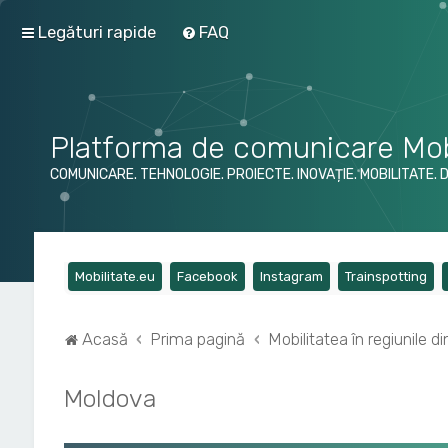
Legături rapide
FAQ
Platforma de comunicare Mob
COMUNICARE. TEHNOLOGIE. PROIECTE. INOVAȚIE. MOBILITATE. 
(Opens a new tab)
(Opens a new tab)
(Opens a new tab)
(Op
Mobilitate.eu
Facebook
Instagram
Trainspotting
Acasă
Prima pagină
Mobilitatea în regiunile 
Moldova