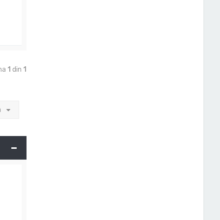
ina
1
din
1
a