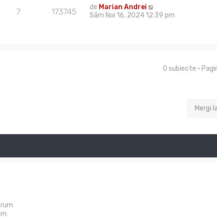
de
Marian Andrei
7
173745
Sâm Noi 16, 2024 12:39 pm
0 subiecte • Pag
Mergi l
orum
um