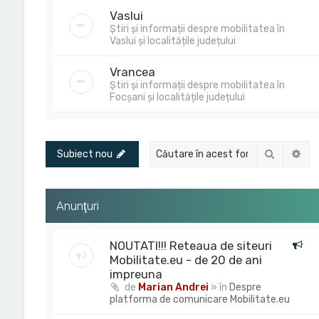
Vaslui
Știri și informații despre mobilitatea în
Vaslui și localitățile județului
Vrancea
Știri și informații despre mobilitatea în
Focșani și localitățile județului
Căutare
Cău
Subiect nou
Anunţuri
NOUTATI!!! Reteaua de siteuri
Mobilitate.eu - de 20 de ani
impreuna
de
Marian Andrei
» în
Despre
platforma de comunicare Mobilitate.eu