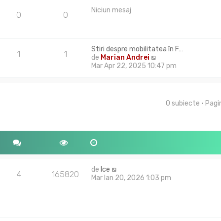
e
m
Niciun mesaj
s
0
0
u
a
l
j
m
e
Stiri despre mobilitatea în F…
s
1
1
V
de
Marian Andrei
a
e
Mar Apr 22, 2025 10:47 pm
j
z
i
u
l
0 subiecte • Pag
tare avansată
t
i
m
u
l
m
e
s
de
Ice
4
165820
a
Mar Ian 20, 2026 1:03 pm
j