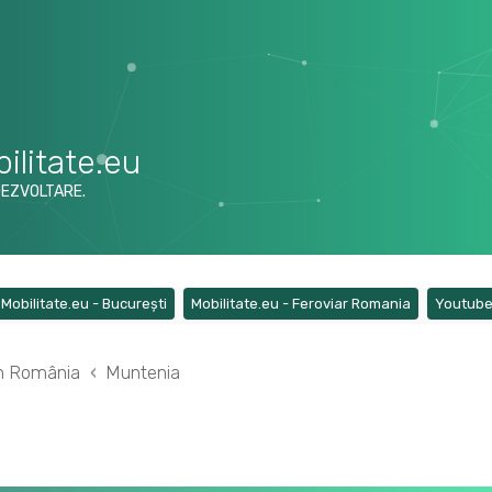
ilitate.eu
DEZVOLTARE.
ens a new tab)
(Opens a new tab)
(Opens a ne
Mobilitate.eu - București
Mobilitate.eu - Feroviar Romania
Youtub
din România
Muntenia