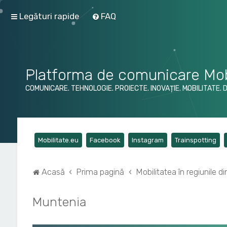
Legături rapide
FAQ
Platforma de comunicare Mob
COMUNICARE. TEHNOLOGIE. PROIECTE. INOVAȚIE. MOBILITATE. 
(Opens a new tab)
(Opens a new tab)
(Opens a new tab)
(Op
Mobilitate.eu
Facebook
Instagram
Trainspotting
Acasă
Prima pagină
Mobilitatea în regiunile 
Muntenia