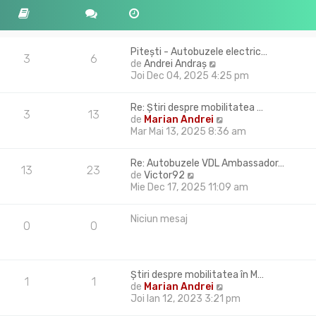
Pitești - Autobuzele electric…
3
6
V
de
Andrei Andraș
e
Joi Dec 04, 2025 4:25 pm
z
i
Re: Știri despre mobilitatea …
u
3
13
V
de
Marian Andrei
l
e
Mar Mai 13, 2025 8:36 am
t
z
i
i
m
Re: Autobuzele VDL Ambassador…
u
13
23
u
V
de
Victor92
l
l
e
Mie Dec 17, 2025 11:09 am
t
m
z
i
e
i
m
Niciun mesaj
s
u
0
0
u
a
l
l
j
t
m
i
e
m
Știri despre mobilitatea în M…
s
1
1
u
V
de
Marian Andrei
a
l
e
Joi Ian 12, 2023 3:21 pm
j
m
z