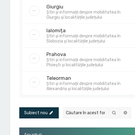
Giurgiu
Știri și informații despre mobilitatea în
Giurgiu și localitățile județului
Ialomița
Știri și informații despre mobilitatea în
Slobozia și localitățile județului
Prahova
Știri și informații despre mobilitatea în
Ploiești și localitățile județului
Teleorman
Știri și informații despre mobilitatea în
Alexandria și localitățile județului
Căutare
Cău
Subiect nou
Anunţuri