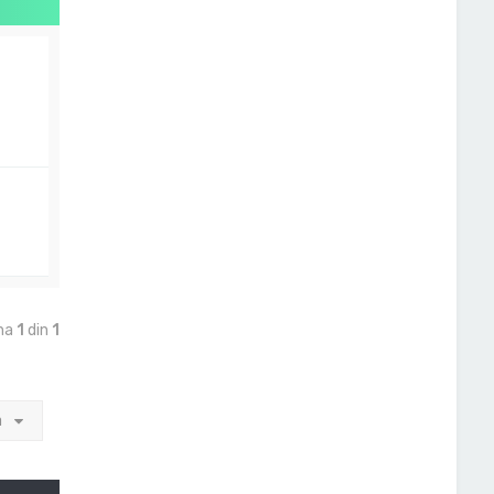
ina
1
din
1
a