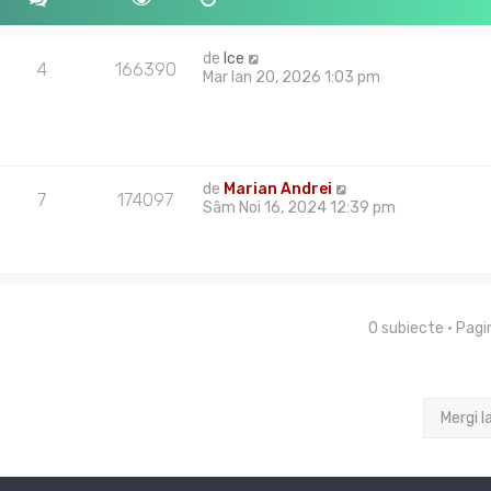
j
de
Ice
4
166390
Mar Ian 20, 2026 1:03 pm
de
Marian Andrei
7
174097
Sâm Noi 16, 2024 12:39 pm
0 subiecte • Pag
Mergi l