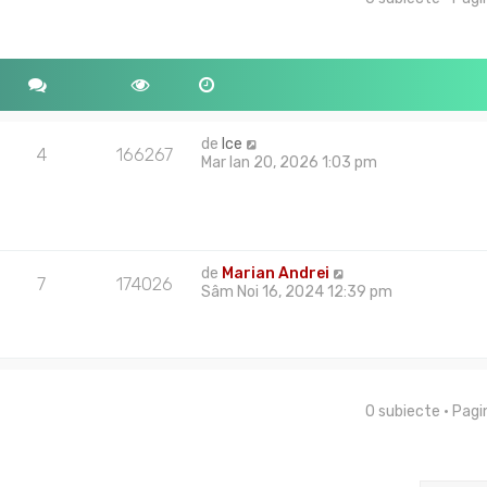
j
tare avansată
t
m
i
e
m
s
u
a
l
j
m
e
s
de
Ice
4
166267
a
Mar Ian 20, 2026 1:03 pm
j
de
Marian Andrei
7
174026
Sâm Noi 16, 2024 12:39 pm
0 subiecte • Pag