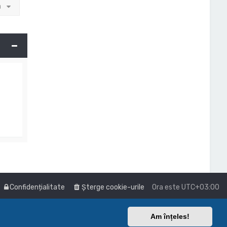
a
Confidențialitate
Şterge cookie-urile
Ora este
UTC+03:00
Am înțeles!