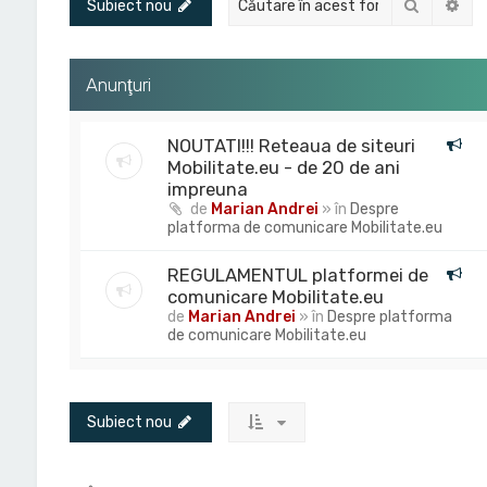
Căutare
Cău
Subiect nou
Anunţuri
NOUTATI!!! Reteaua de siteuri
Mobilitate.eu - de 20 de ani
impreuna
de
Marian Andrei
» în
Despre
platforma de comunicare Mobilitate.eu
REGULAMENTUL platformei de
comunicare Mobilitate.eu
de
Marian Andrei
» în
Despre platforma
de comunicare Mobilitate.eu
Subiect nou