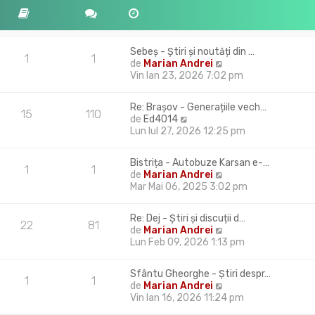
Sebeș - Știri și noutăți din …
1
1
V
de
Marian Andrei
e
Vin Ian 23, 2026 7:02 pm
z
i
Re: Brașov - Generațiile vech…
u
15
110
V
de
Ed4014
l
e
Lun Iul 27, 2026 12:25 pm
t
z
i
i
m
Bistrița - Autobuze Karsan e-…
u
1
1
u
V
de
Marian Andrei
l
l
e
Mar Mai 06, 2025 3:02 pm
t
m
z
i
e
i
m
Re: Dej - Știri și discuții d…
s
u
22
81
u
V
de
Marian Andrei
a
l
l
e
Lun Feb 09, 2026 1:13 pm
j
t
m
z
i
e
i
m
Sfântu Gheorghe - Știri despr…
s
u
1
1
u
V
de
Marian Andrei
a
l
l
e
Vin Ian 16, 2026 11:24 pm
j
t
m
z
i