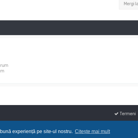
Mergi l
orum
um
Termeni
 bună experiență pe site-ul nostru.
Citește mai mult