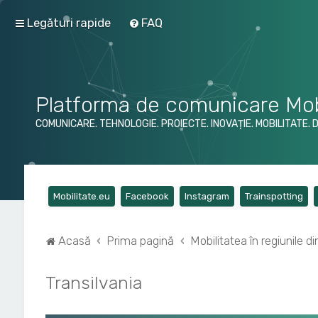
Legături rapide
FAQ
Platforma de comunicare Mob
COMUNICARE. TEHNOLOGIE. PROIECTE. INOVAȚIE. MOBILITATE. 
(Opens a new tab)
(Opens a new tab)
(Opens a new tab)
(Op
Mobilitate.eu
Facebook
Instagram
Trainspotting
Acasă
Prima pagină
Mobilitatea în regiunile 
Transilvania