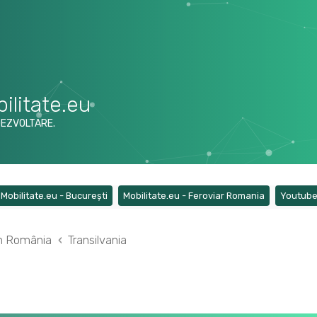
ilitate.eu
DEZVOLTARE.
ens a new tab)
(Opens a new tab)
(Opens a ne
Mobilitate.eu - București
Mobilitate.eu - Feroviar Romania
Youtub
din România
Transilvania