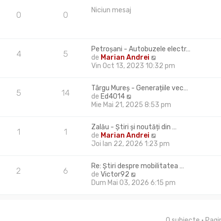
e
i
m
Niciun mesaj
s
u
0
0
u
a
l
l
j
t
m
i
e
m
Petroșani - Autobuzele electr…
s
4
5
u
V
de
Marian Andrei
a
l
e
Vin Oct 13, 2023 10:32 pm
j
m
z
e
i
Târgu Mureş - Generațiile vec…
s
u
5
14
V
de
Ed4014
a
l
e
Mie Mai 21, 2025 8:53 pm
j
t
z
i
i
m
Zalău - Știri și noutăți din …
u
1
1
u
V
de
Marian Andrei
l
l
e
Joi Ian 22, 2026 1:23 pm
t
m
z
i
e
i
m
Re: Știri despre mobilitatea …
s
u
2
6
u
V
de
Victor92
a
l
l
e
Dum Mai 03, 2026 6:15 pm
j
t
m
z
i
e
i
m
s
u
u
a
l
l
0 subiecte • Pag