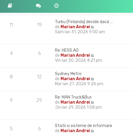
Turku (Finlanda) decide dacă …
11
19
V
de
Marian Andrei
e
Sâm Ian 31, 2026 9:00 am
z
i
u
Re: HESS AG
l
4
6
V
de
Marian Andrei
t
e
Vin Ian 30, 2026 4:21 pm
i
z
m
i
u
Sydney Metro
u
8
12
l
V
de
Marian Andrei
l
m
e
Mar Ian 27, 2026 9:26 pm
t
e
z
i
s
i
m
Re: MAN Truck&Bus
a
u
9
29
u
V
de
Marian Andrei
j
l
l
e
Joi Ian 29, 2026 1:58 pm
t
m
z
i
e
i
m
s
u
u
Statii si sisteme de informare
a
l
5
6
l
V
de
Marian Andrei
j
t