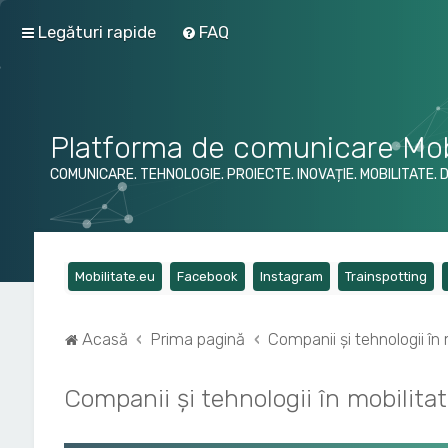
Legături rapide
FAQ
Platforma de comunicare Mob
COMUNICARE. TEHNOLOGIE. PROIECTE. INOVAȚIE. MOBILITATE. 
(Opens a new tab)
(Opens a new tab)
(Opens a new tab)
(Op
Mobilitate.eu
Facebook
Instagram
Trainspotting
Acasă
Prima pagină
Companii și tehnologii în 
Companii și tehnologii în mobilita