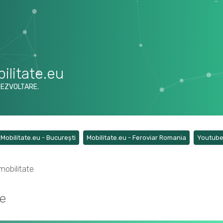
ilitate.eu
DEZVOLTARE.
ens a new tab)
(Opens a new tab)
(Opens a ne
Mobilitate.eu - București
Mobilitate.eu - Feroviar Romania
Youtub
mobilitate
te