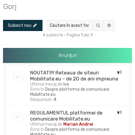
u
Gorj
t
a
Căutare
Căutare av
Subiect nou
r
e
4 subiecte • Pagina
1
din
1
Anunţuri
NOUTATI!!! Reteaua de siteuri
Mobilitate.eu - de 20 de ani impreuna
Ultimul mesaj de
Ice
Scris în
Despre platforma de comunicare
Mobilitate.eu
Răspunsuri:
4
REGULAMENTUL platformei de
comunicare Mobilitate.eu
Ultimul mesaj de
Marian Andrei
Scris în
Despre platforma de comunicare
Mobilitate.eu