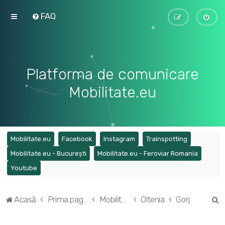
FAQ
Platforma de comunicare
Mobilitate.eu
(Opens a new tab)
(Opens a new tab)
(Opens a new tab)
(Opens a ne
Mobilitate.eu
Facebook
Instagram
Trainspotting
(Opens a new tab)
(Opens a
Mobilitate.eu - București
Mobilitate.eu - Feroviar Romania
(Opens a new tab)
Youtube
C
Acasă
Prima pagină
Mobilitatea în regiunile din România
Oltenia
Gorj
ă