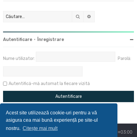
Căutare
Căutare avansată
Autentificare
•
Înregistrare
Nume utilizator:
Parolă:
Autentifică-mă automat la fiecare vizită
Acest site utilizează cookie-uri pentru a vă
asigura cea mai bună experiență pe site-ul
nostru.
Citește mai mult
Acasă
Prima pagină
Ora este
UTC+03:00