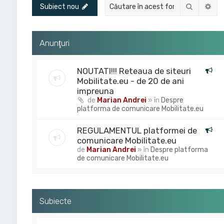
Căutare
Cău
Subiect nou
Anunţuri
NOUTATI!!! Reteaua de siteuri
Mobilitate.eu - de 20 de ani
impreuna
de
Marian Andrei
» în
Despre
platforma de comunicare Mobilitate.eu
REGULAMENTUL platformei de
comunicare Mobilitate.eu
de
Marian Andrei
» în
Despre platforma
de comunicare Mobilitate.eu
Subiecte