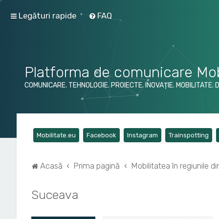
Legături rapide
FAQ
Platforma de comunicare Mob
COMUNICARE. TEHNOLOGIE. PROIECTE. INOVAȚIE. MOBILITATE. 
(Opens a new tab)
(Opens a new tab)
(Opens a new tab)
(Op
Mobilitate.eu
Facebook
Instagram
Trainspotting
Acasă
Prima pagină
Mobilitatea în regiunile 
Suceava