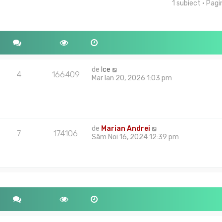
1 subiect • Pag
tare avansată
de
Ice
4
166409
Mar Ian 20, 2026 1:03 pm
de
Marian Andrei
7
174106
Sâm Noi 16, 2024 12:39 pm