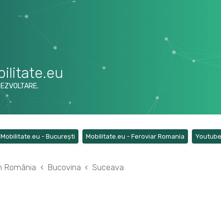
ilitate.eu
DEZVOLTARE.
ens a new tab)
(Opens a new tab)
(Opens a ne
Mobilitate.eu - București
Mobilitate.eu - Feroviar Romania
Youtub
din România
Bucovina
Suceava