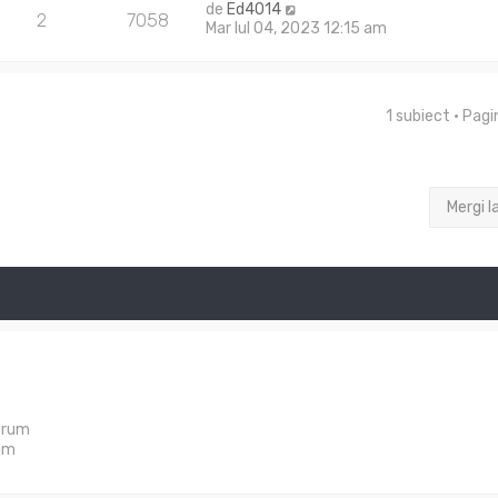
de
Ed4014
2
7058
Mar Iul 04, 2023 12:15 am
1 subiect • Pag
Mergi l
orum
um