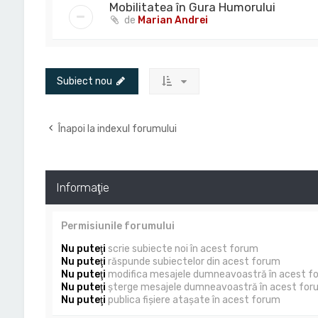
Mobilitatea în Gura Humorului
de
Marian Andrei
Subiect nou
Înapoi la indexul forumului
Informaţie
Permisiunile forumului
Nu puteţi
scrie subiecte noi în acest forum
Nu puteţi
răspunde subiectelor din acest forum
Nu puteţi
modifica mesajele dumneavoastră în acest f
Nu puteţi
şterge mesajele dumneavoastră în acest for
Nu puteţi
publica fişiere ataşate în acest forum