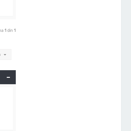
ina
1
din
1
a