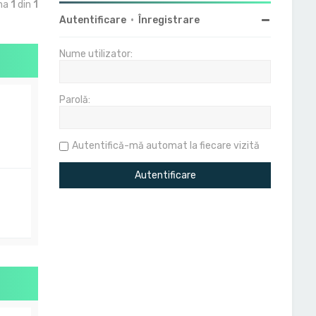
ina
1
din
1
Autentificare
•
Înregistrare
Nume utilizator:
Parolă:
Autentifică-mă automat la fiecare vizită