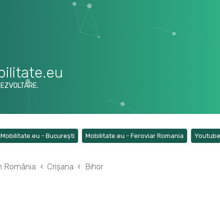
ilitate.eu
DEZVOLTARE.
ens a new tab)
(Opens a new tab)
(Opens a ne
Mobilitate.eu - București
Mobilitate.eu - Feroviar Romania
Youtub
din România
Crișana
Bihor