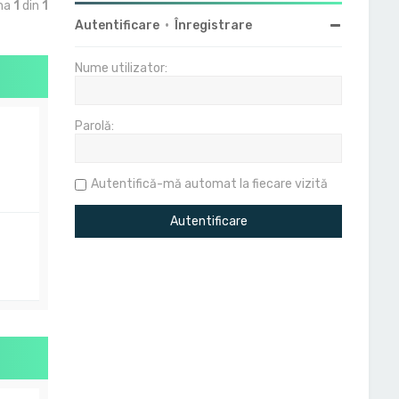
ina
1
din
1
Autentificare
•
Înregistrare
Nume utilizator:
Parolă:
Autentifică-mă automat la fiecare vizită