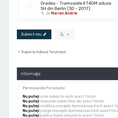
Oradea - Tramvaiele KT4DM aduse
SH din Berlin (30 - 2017)
de
Marian Andrei
Subiect nou
Înapoi la indexul forumului
Informaţie
Permisiunile forumului
Nu puteţi
scrie subiecte noi în acest forum
Nu puteţi
răspunde subiectelor din acest forum
Nu puteţi
modifica mesajele dumneavoastră în acest f
Nu puteţi
şterge mesajele dumneavoastră în acest for
Nu puteţi
publica fişiere ataşate în acest forum