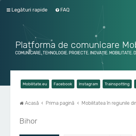
Legături rapide
FAQ
Platforma de comunicare Mob
COMUNICARE. TEHNOLOGIE. PROIECTE. INOVAȚIE. MOBILITATE. 
(Opens a new tab)
(Opens a new tab)
(Opens a new tab)
(Op
Mobilitate.eu
Facebook
Instagram
Trainspotting
Acasă
Prima pagină
Mobilitatea în regiunile 
Bihor