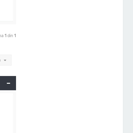
ina
1
din
1
a