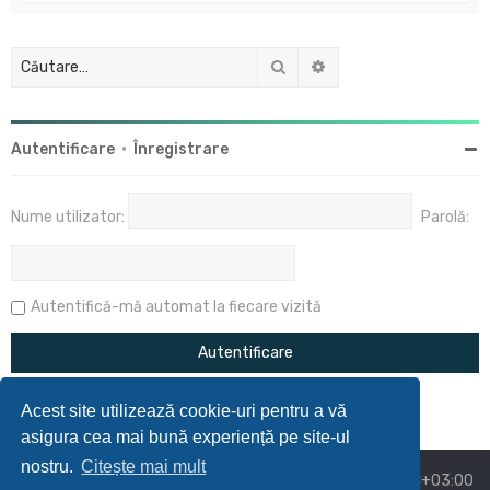
Căutare
Căutare avansată
Autentificare
•
Înregistrare
Nume utilizator:
Parolă:
Autentifică-mă automat la fiecare vizită
Acest site utilizează cookie-uri pentru a vă
asigura cea mai bună experiență pe site-ul
nostru.
Citește mai mult
Acasă
Prima pagină
Ora este
UTC+03:00