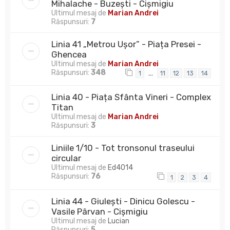
Mihalache - Buzești - Cișmigiu
Ultimul mesaj de
Marian Andrei
Răspunsuri:
7
Linia 41 „Metrou Ușor” - Piața Presei -
Ghencea
Ultimul mesaj de
Marian Andrei
Răspunsuri:
348
…
1
11
12
13
14
Linia 40 - Piața Sfânta Vineri - Complex
Titan
Ultimul mesaj de
Marian Andrei
Răspunsuri:
3
Liniile 1/10 - Tot tronsonul traseului
circular
Ultimul mesaj de
Ed4014
Răspunsuri:
76
1
2
3
4
Linia 44 - Giulești - Dinicu Golescu -
Vasile Pârvan - Cișmigiu
Ultimul mesaj de
Lucian
Răspunsuri:
5