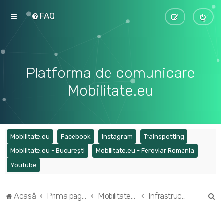
FAQ
Platforma de comunicare
Mobilitate.eu
(Opens a new tab)
(Opens a new tab)
(Opens a new tab)
(Opens a ne
Mobilitate.eu
Facebook
Instagram
Trainspotting
(Opens a new tab)
(Opens a
Mobilitate.eu - București
Mobilitate.eu - Feroviar Romania
(Opens a new tab)
Youtube
C
Acasă
Prima pagină
Mobilitatea în regiunea București - Ilfov
Infrastructura tramvaielor din regiune
ă