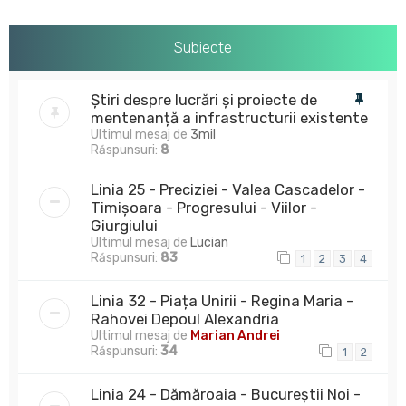
Subiecte
Știri despre lucrări și proiecte de
mentenanță a infrastructurii existente
Ultimul mesaj de
3mil
Răspunsuri:
8
Linia 25 - Preciziei - Valea Cascadelor -
Timișoara - Progresului - Viilor -
Giurgiului
Ultimul mesaj de
Lucian
Răspunsuri:
83
1
2
3
4
Linia 32 - Piața Unirii - Regina Maria -
Rahovei Depoul Alexandria
Ultimul mesaj de
Marian Andrei
Răspunsuri:
34
1
2
Linia 24 - Dămăroaia - Bucureștii Noi -