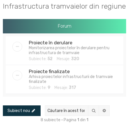
u
Infrastructura tramvaielor din regiune
t
a
r
Forum
e
Proiecte în derulare
Monitorizarea proiectelor în derulare pentru
infrastructura de tramvaie
Subiecte:
52
Mesaje:
320
Proiecte finalizate
Arhiva proiectelor infrastructurii de tramvaie
finalizate
Subiecte:
9
Mesaje:
317
Căutare
Căutare av
Subiect nou
8 subiecte • Pagina
1
din
1