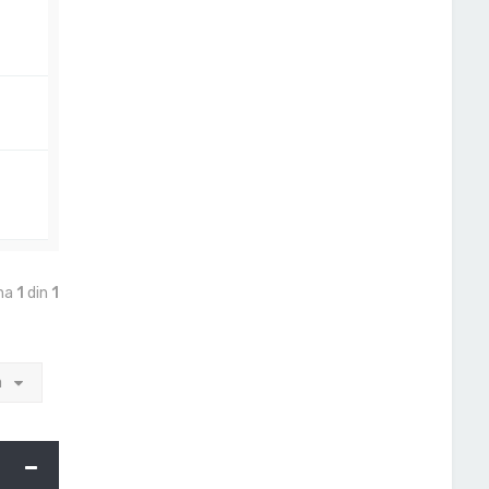
ina
1
din
1
a