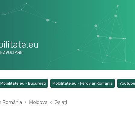
ilitate.eu
DEZVOLTARE.
ens a new tab)
(Opens a new tab)
(Opens a ne
Mobilitate.eu - București
Mobilitate.eu - Feroviar Romania
Youtub
din România
Moldova
Galați