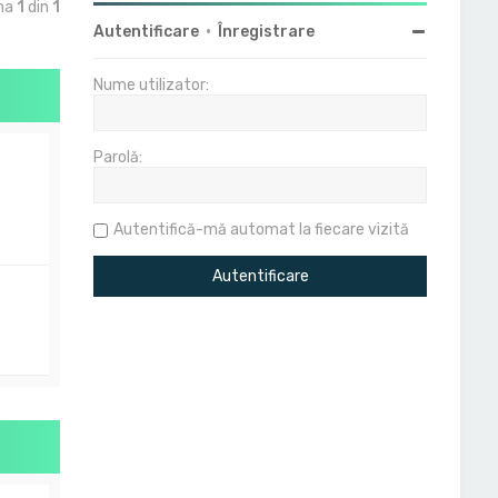
ina
1
din
1
Autentificare
•
Înregistrare
Nume utilizator:
Parolă:
Autentifică-mă automat la fiecare vizită