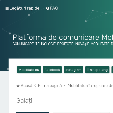
Legături rapide
FAQ
Platforma de comunicare Mob
COMUNICARE. TEHNOLOGIE. PROIECTE. INOVAȚIE. MOBILITATE. 
(Opens a new tab)
(Opens a new tab)
(Opens a new tab)
(Op
Mobilitate.eu
Facebook
Instagram
Trainspotting
Acasă
Prima pagină
Mobilitatea în regiunile 
Galați