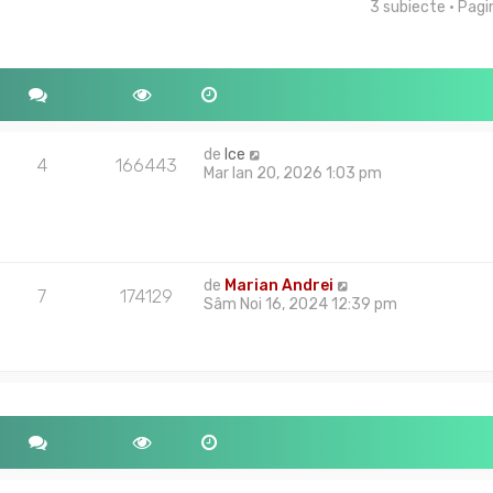
3 subiecte • Pag
tare avansată
de
Ice
4
166443
Mar Ian 20, 2026 1:03 pm
de
Marian Andrei
7
174129
Sâm Noi 16, 2024 12:39 pm