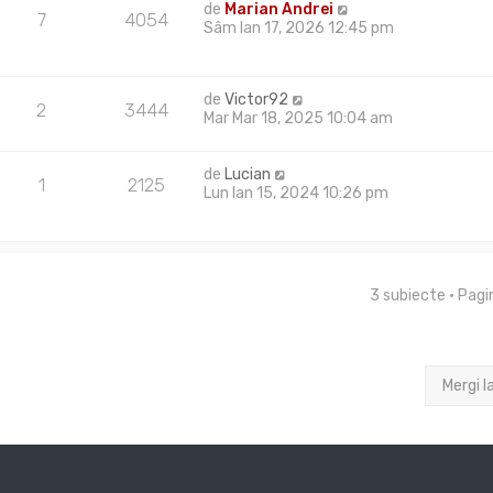
de
Marian Andrei
7
4054
Sâm Ian 17, 2026 12:45 pm
de
Victor92
2
3444
Mar Mar 18, 2025 10:04 am
de
Lucian
1
2125
Lun Ian 15, 2024 10:26 pm
3 subiecte • Pag
Mergi l