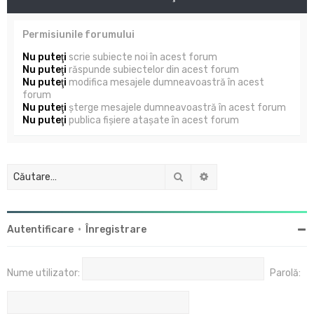
Permisiunile forumului
Nu puteţi
scrie subiecte noi în acest forum
Nu puteţi
răspunde subiectelor din acest forum
Nu puteţi
modifica mesajele dumneavoastră în acest
forum
Nu puteţi
şterge mesajele dumneavoastră în acest forum
Nu puteţi
publica fişiere ataşate în acest forum
Căutare
Căutare avansată
Autentificare
•
Înregistrare
Nume utilizator:
Parolă: