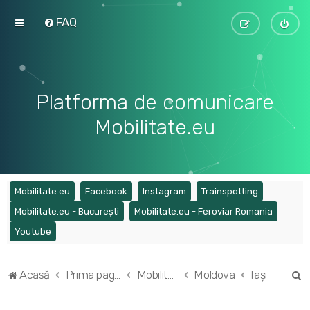
FAQ
Platforma de comunicare
Mobilitate.eu
(Opens a new tab)
(Opens a new tab)
(Opens a new tab)
(Opens a ne
Mobilitate.eu
Facebook
Instagram
Trainspotting
(Opens a new tab)
(Opens a
Mobilitate.eu - București
Mobilitate.eu - Feroviar Romania
(Opens a new tab)
Youtube
C
Acasă
Prima pagină
Mobilitatea în regiunile din România
Moldova
Iași
ă