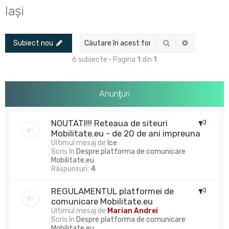
u
Iași
t
a
Căutare
Căutare av
Subiect nou
r
e
6 subiecte • Pagina
1
din
1
Anunţuri
NOUTATI!!! Reteaua de siteuri
Mobilitate.eu - de 20 de ani impreuna
Ultimul mesaj de
Ice
Scris în
Despre platforma de comunicare
Mobilitate.eu
Răspunsuri:
4
REGULAMENTUL platformei de
comunicare Mobilitate.eu
Ultimul mesaj de
Marian Andrei
Scris în
Despre platforma de comunicare
Mobilitate.eu