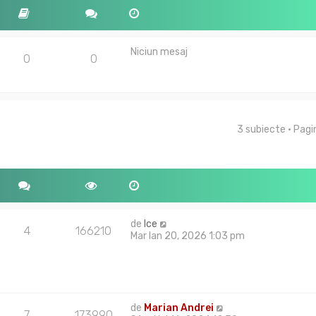
Niciun mesaj
0
0
3 subiecte • Pag
tare avansată
de
Ice
4
166210
Mar Ian 20, 2026 1:03 pm
de
Marian Andrei
7
173990