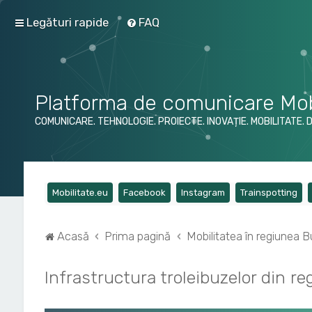
Legături rapide
FAQ
Platforma de comunicare Mob
COMUNICARE. TEHNOLOGIE. PROIECTE. INOVAȚIE. MOBILITATE. 
(Opens a new tab)
(Opens a new tab)
(Opens a new tab)
(Op
Mobilitate.eu
Facebook
Instagram
Trainspotting
Acasă
Prima pagină
Mobilitatea în regiunea Bu
Infrastructura troleibuzelor din re