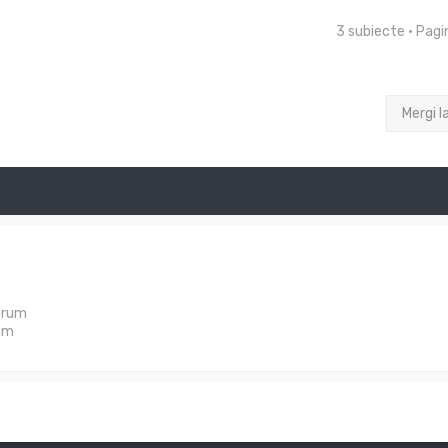
3 subiecte • Pag
Mergi l
orum
um