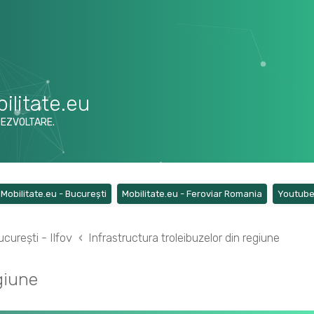
ilitate.eu
DEZVOLTARE.
ens a new tab)
(Opens a new tab)
(Opens a ne
Mobilitate.eu - București
Mobilitate.eu - Feroviar Romania
Youtub
curești - Ilfov
Infrastructura troleibuzelor din regiune
giune