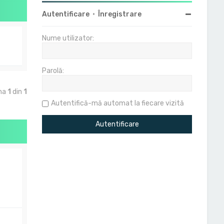
Autentificare
•
Înregistrare
Nume utilizator:
Parolă:
ina
1
din
1
Autentifică-mă automat la fiecare vizită