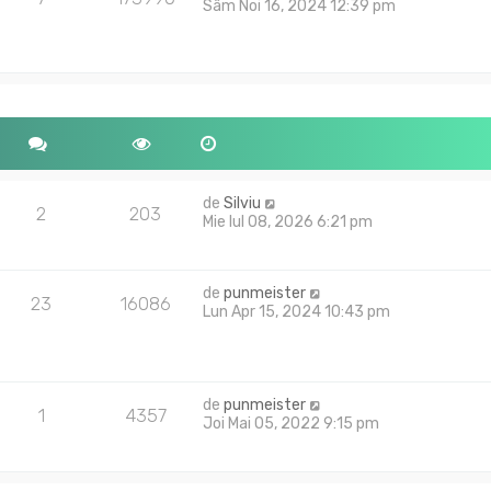
Sâm Noi 16, 2024 12:39 pm
de
Silviu
2
203
Mie Iul 08, 2026 6:21 pm
de
punmeister
23
16086
Lun Apr 15, 2024 10:43 pm
de
punmeister
1
4357
Joi Mai 05, 2022 9:15 pm