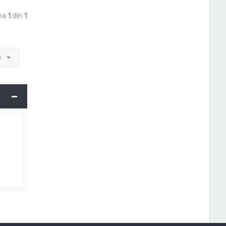
ina
1
din
1
a