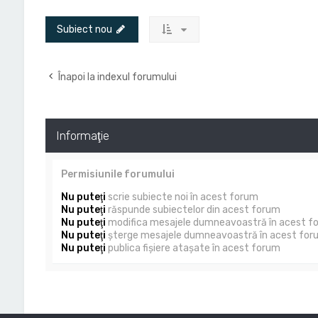
Subiect nou
Înapoi la indexul forumului
Informaţie
Permisiunile forumului
Nu puteţi
scrie subiecte noi în acest forum
Nu puteţi
răspunde subiectelor din acest forum
Nu puteţi
modifica mesajele dumneavoastră în acest f
Nu puteţi
şterge mesajele dumneavoastră în acest for
Nu puteţi
publica fişiere ataşate în acest forum