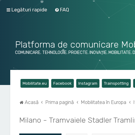
Legături rapide
FAQ
Platforma de comunicare Mob
COMUNICARE. TEHNOLOGIE. PROIECTE. INOVAȚIE. MOBILITATE. 
(Opens a new tab)
(Opens a new tab)
(Opens a new tab)
(Op
Mobilitate.eu
Facebook
Instagram
Trainspotting
Acasă
Prima pagină
Mobilitatea în Europa
I
Milano - Tramvaiele Stadler Traml