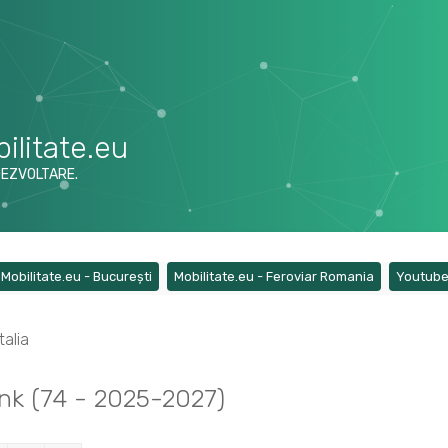
ilitate.eu
DEZVOLTARE.
ens a new tab)
(Opens a new tab)
(Opens a ne
Mobilitate.eu - București
Mobilitate.eu - Feroviar Romania
Youtub
talia
ink (74 - 2025-2027)