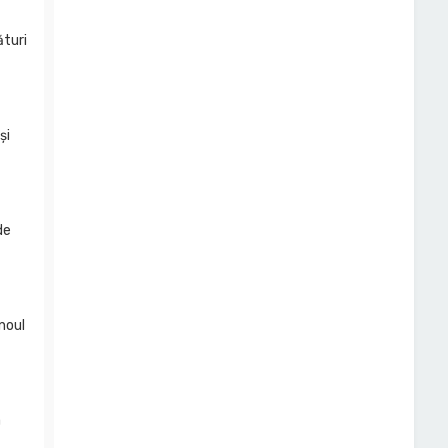
ături
și
de
 noul
a