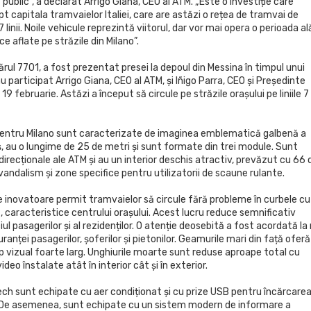
public”, a declarat Arrigo Giana, CEO al ATM. „Este o investiție care
t capitala tramvaielor Italiei, care are astăzi o rețea de tramvai de
linii. Noile vehicule reprezintă viitorul, dar vor mai opera o perioada al
e aflate pe străzile din Milano”.
rul 7701, a fost prezentat presei la depoul din Messina în timpul unui
 participat Arrigo Giana, CEO al ATM, și Iñigo Parra, CEO și Președinte
19 februarie. Astăzi a început să circule pe străzile orașului pe liniile 7 
entru Milano sunt caracterizate de imaginea emblematică galbenă a
ș, au o lungime de 25 de metri și sunt formate din trei module. Sunt
irecționale ale ATM și au un interior deschis atractiv, prevăzut cu 66 
 vandalism și zone specifice pentru utilizatorii de scaune rulante.
e inovatoare permit tramvaielor să circule fără probleme în curbele cu
 caracteristice centrului orașului. Acest lucru reduce semnificativ
ul pasagerilor și al rezidenților. O atenție deosebită a fost acordată la
ranței pasagerilor, șoferilor și pietonilor. Geamurile mari din față oferă
vizual foarte larg. Unghiurile moarte sunt reduse aproape total cu
deo înstalate atât în interior cât și în exterior.
ech sunt echipate cu aer condiționat și cu prize USB pentru încărcare
 De asemenea, sunt echipate cu un sistem modern de informare a