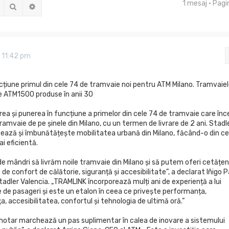
1 mesaj • Pag
Căutare
Căutare avansată
 11:42 pm
ncțiune primul din cele 74 de tramvaie noi pentru ATM Milano. Tramvaie
e ATM1500 produse în anii 30
rea și punerea în funcțiune a primelor din cele 74 de tramvaie care înc
tramvaie de pe șinele din Milano, cu un termen de livrare de 2 ani. Stadl
ză și îmbunătățește mobilitatea urbană din Milano, făcând-o din ce
ai eficientă.
 mândri să livrăm noile tramvaie din Milano și să putem oferi cetățeni
 de confort de călătorie, siguranță și accesibilitate”, a declarat Iñigo P
adler Valencia. „TRAMLINK încorporează mulți ani de experiență a lui
e de pasageri și este un etalon în ceea ce privește performanța,
ța, accesibilitatea, confortul și tehnologia de ultimă oră.”
hotar marchează un pas suplimentar în calea de inovare a sistemului