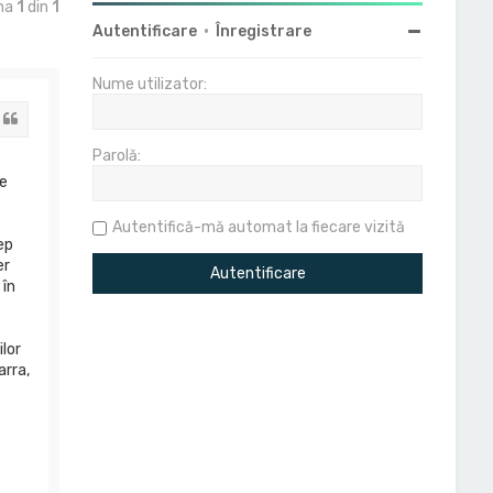
ina
1
din
1
Autentificare
•
Înregistrare
Nume utilizator:
Citat
Parolă:
le
Autentifică-mă automat la fiecare vizită
ep
er
 în
lor
arra,