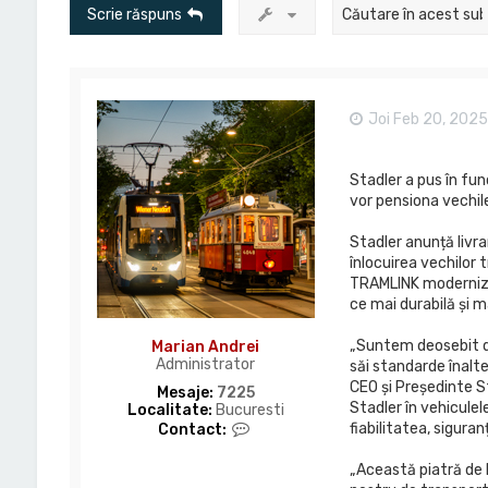
Scrie răspuns
Joi Feb 20, 2025
Stadler a pus în fu
vor pensiona vechil
Stadler anunță livra
înlocuirea vechilor 
TRAMLINK modernizea
ce mai durabilă și m
„Suntem deosebit de
Marian Andrei
Administrator
săi standarde înalte
CEO și Președinte St
Mesaje:
7225
Stadler în vehiculel
Localitate:
Bucuresti
C
fiabilitatea, siguran
Contact:
o
n
„Această piatră de 
t