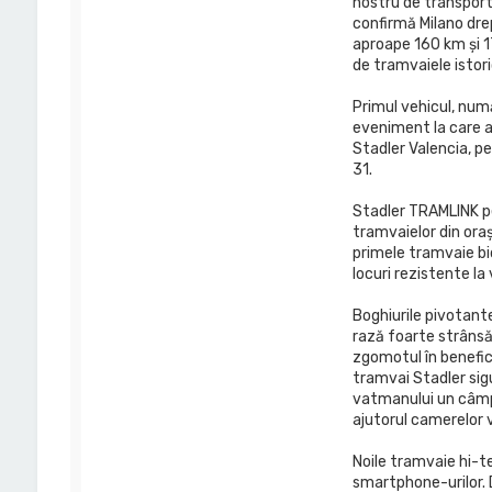
nostru de transport 
a
confirmă Milano drep
c
t
aproape 160 km și 17 
e
de tramvaiele istoric
a
z
Primul vehicul, numă
ă
eveniment la care au
p
e
Stadler Valencia, pe 
M
31.
a
r
Stadler TRAMLINK p
i
tramvaielor din ora
a
primele tramvaie bid
n
A
locuri rezistente la
n
d
Boghiurile pivotant
r
rază foarte strânsă,
e
zgomotul în benefici
i
tramvai Stadler sigu
vatmanului un câmp 
ajutorul camerelor vi
Noile tramvaie hi-t
smartphone-urilor.