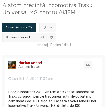
u
Alstom prezintă locomotiva Traxx
t
Universal MS pentru AKIEM
a
r
Scrie răspuns
e
Căutare
Căutare avansată
1 mesaj • Pagina
1
din
1
Marian Andrei
Citat
Administrator
Lun Oct 14, 2024 11:04 pm
Dacă la InnoTrans 2022 Alstom a prezentat locomotiva
Traxx cu suport pentru tracțiunea last mile cu baterii,
comandată de CFL Cargo, anul acesta a venit rândul unei
locomotive Traxx Universal MS, din lotul de 100