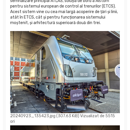
semnalizare principal ATLAS, soluția de bord a Alstom
pentru sistemul european de control al trenurilor (ETCS).
Acest sistem vine cu cea mai largă acoperire de țări și linii,
atât în ETCS, cât și pentru funcționarea sistemului
moștenit, și arhitectură superioară două din trei.
20240923_135423.jpg (307.63 KiB) Vizualizat de 5515
ori