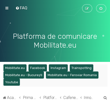
FAQ
Platforma de comunicare
Mobilitate.eu
(Opens a new tab)
(Opens a new tab)
(Opens a new tab)
(Opens a ne
Mobilitate.eu
Facebook
Instagram
Trainspotting
(Opens a new tab)
(Opens a
Mobilitate.eu - București
Mobilitate.eu - Feroviar Romania
(Opens a new tab)
Youtube
C
Acasă
Prima pagină
Platforma de comunicare Mobilitate.eu
Cafeneaua și reportajele Mobilitate.eu
InnoTrans 2024 - Reportajele mobilitate.eu
ă