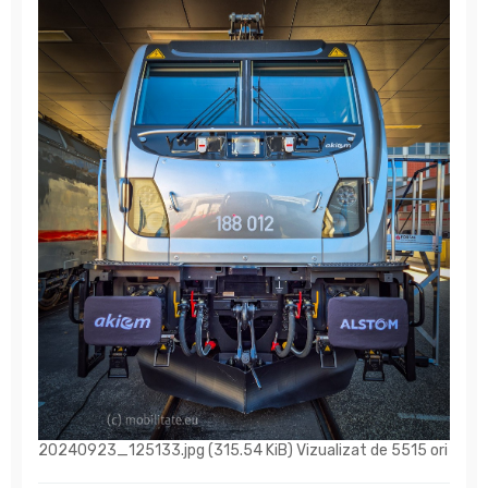
20240923_125133.jpg (315.54 KiB) Vizualizat de 5515 ori