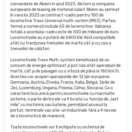
comandate de Akiem în anul 2023. Alstom și compania
europeană de leasing de material rulant Akiem au semnat
în vara lui 2023 un contract-cadru pentru 100 de
locomotive Traxx Universal multi-sistem (MS3). Partea
fermă a comenzii include 65 de locomotive. Valoarea
totală a acordului-cadru este de 500 de milioane de euro.
Locomotivele au o putere de 6400 kW, fiind compatibile
atât cu tracțiunea trenurilor de marfă cât și cu cea a
trenurilor de călători.
Locomotivele Traxx Multi-system beneficiază de un
consum de energie optimizat și pot rula atât operațiuni de
marfă, cât și de pasageri cu o viteză de până la 160 km/h.
Acestea vor acoperi operațiunile din 12 țări europene:
Germania, Austria, Elveția, Franța, Italia, Belgia, Țările de
Jos, Luxemburg, Ungaria, Polonia, Cehia, Slovacia. Ca o
caracteristică unică pentru locomotivele cu mai multe
sisteme, o parte dintre ele va fi livrată cu funcția de „last
mile” cu motorină sau baterie, permițând accesul la
porturi, terminale sau site-uri industriale fără a fi nevoie
de o locomotivă de manevră.
Toate locomotivele vor fi echipate cu sistemul de