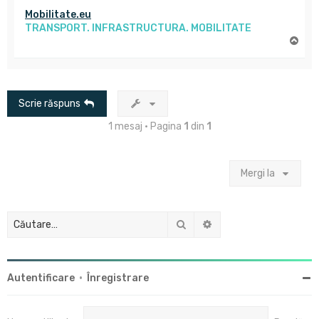
Mobilitate.eu
TRANSPORT. INFRASTRUCTURA. MOBILITATE
S
u
s
Scrie răspuns
1 mesaj • Pagina
1
din
1
Mergi la
Căutare
Căutare avansată
Autentificare
•
Înregistrare