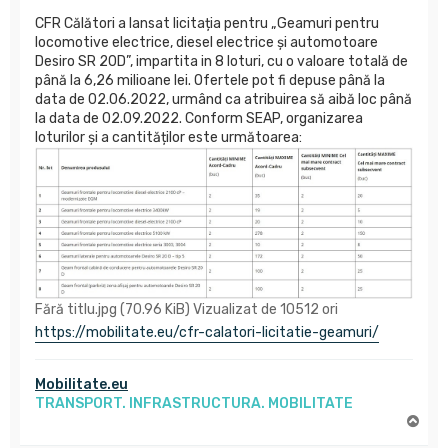
CFR Călători a lansat licitația pentru „Geamuri pentru
locomotive electrice, diesel electrice și automotoare
Desiro SR 20D”, impartita in 8 loturi, cu o valoare totală de
până la 6,26 milioane lei. Ofertele pot fi depuse până la
data de 02.06.2022, urmând ca atribuirea să aibă loc până
la data de 02.09.2022. Conform SEAP, organizarea
loturilor și a cantităților este următoarea:
Fără titlu.jpg (70.96 KiB) Vizualizat de 10512 ori
https://mobilitate.eu/cfr-calatori-licitatie-geamuri/
Mobilitate.eu
TRANSPORT. INFRASTRUCTURA. MOBILITATE
S
u