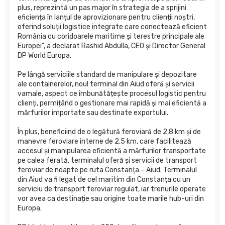
plus, reprezintă un pas major în strategia de a sprijini
eficiența în lanțul de aprovizionare pentru clienții noștri,
oferind soluții logistice integrate care conectează eficient
România cu coridoarele maritime și terestre principale ale
Europei”, a declarat Rashid Abdulla, CEO și Director General
DP World Europa.
Pe lângă serviciile standard de manipulare și depozitare
ale containerelor, noul terminal din Aiud oferă și servicii
vamale, aspect ce îmbunătățește procesul logistic pentru
clienți, permițând o gestionare mai rapidă și mai eficientă a
mărfurilor importate sau destinate exportului.
În plus, beneficiind de o legătură feroviară de 2,8 km și de
manevre feroviare interne de 2,5 km, care facilitează
accesul și manipularea eficientă a mărfurilor transportate
pe calea ferată, terminalul oferă și servicii de transport
feroviar de noapte pe ruta Constanța – Aiud. Terminalul
din Aiud va fi legat de cel maritim din Constanța cu un
serviciu de transport feroviar regulat, iar trenurile operate
vor avea ca destinație sau origine toate marile hub-uri din
Europa.