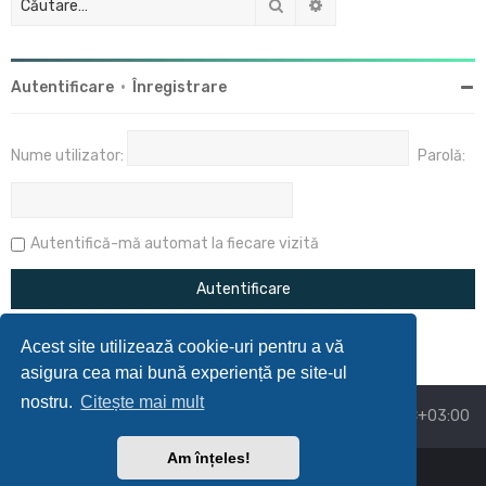
Căutare
Căutare avansată
Autentificare
•
Înregistrare
Nume utilizator:
Parolă:
Autentifică-mă automat la fiecare vizită
Acest site utilizează cookie-uri pentru a vă
asigura cea mai bună experiență pe site-ul
nostru.
Citește mai mult
Acasă
Prima pagină
Ora este
UTC+03:00
Am înțeles!
Powered by
phpBB
™