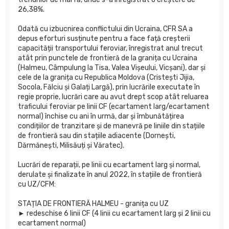
26,38%.
Odată cu izbucnirea conflictului din Ucraina, CFR SA a
depus eforturi susținute pentru a face față creșterii
capacității transportului feroviar, înregistrat anul trecut
atât prin punctele de frontieră de la granița cu Ucraina
(Halmeu, Câmpulung la Tisa, Valea Vișeului, Vicșani), dar și
cele de la granița cu Republica Moldova (Cristești Jijia,
Socola, Fălciu și Galați Largă), prin lucrările executate în
regie proprie, lucrări care au avut drept scop atât reluarea
traficului feroviar pe linii CF (ecartament larg/ecartament
normal) închise cu ani în urmă, dar și îmbunătățirea
condițiilor de tranzitare și de manevră pe liniile din stațiile
de frontieră sau din stațiile adiacente (Dornești,
Dărmănești, Milisăuți și Văratec).
Lucrări de reparații, pe linii cu ecartament larg și normal,
derulate și finalizate în anul 2022, în stațiile de frontieră
cu UZ/CFM:
STAȚIA DE FRONTIERĂ HALMEU - granița cu UZ
► redeschise 6 linii CF (4 linii cu ecartament larg și 2 linii cu
ecartament normal)