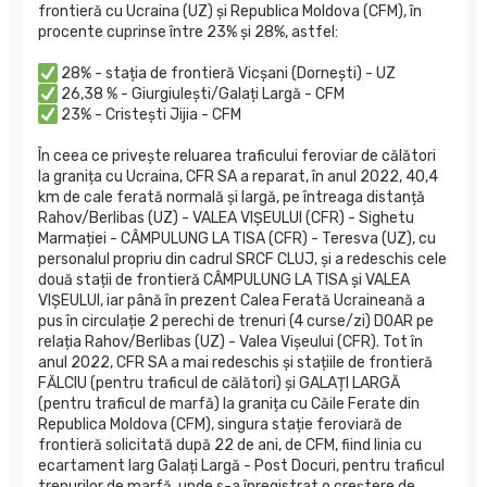
frontieră cu Ucraina (UZ) și Republica Moldova (CFM), în
procente cuprinse între 23% și 28%, astfel:
28% - stația de frontieră Vicșani (Dornești) - UZ
26,38 % - Giurgiulești/Galați Largă - CFM
23% - Cristești Jijia - CFM
În ceea ce privește reluarea traficului feroviar de călători
la granița cu Ucraina, CFR SA a reparat, în anul 2022, 40,4
km de cale ferată normală și largă, pe întreaga distanță
Rahov/Berlibas (UZ) - VALEA VIȘEULUI (CFR) - Sighetu
Marmației - CÂMPULUNG LA TISA (CFR) - Teresva (UZ), cu
personalul propriu din cadrul SRCF CLUJ, și a redeschis cele
două stații de frontieră CÂMPULUNG LA TISA și VALEA
VIȘEULUI, iar până în prezent Calea Ferată Ucraineană a
pus în circulație 2 perechi de trenuri (4 curse/zi) DOAR pe
relația Rahov/Berlibas (UZ) - Valea Vișeului (CFR). Tot în
anul 2022, CFR SA a mai redeschis și stațiile de frontieră
FĂLCIU (pentru traficul de călători) și GALAȚI LARGĂ
(pentru traficul de marfă) la granița cu Căile Ferate din
Republica Moldova (CFM), singura stație feroviară de
frontieră solicitată după 22 de ani, de CFM, fiind linia cu
ecartament larg Galați Largă - Post Docuri, pentru traficul
trenurilor de marfă, unde s-a înregistrat o creștere de