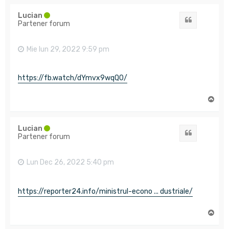
s
Lucian
Citat
Partener forum
Mie Iun 29, 2022 9:59 pm
https://fb.watch/dYmvx9wqQ0/
S
u
s
Lucian
Citat
Partener forum
Lun Dec 26, 2022 5:40 pm
https://reporter24.info/ministrul-econo ... dustriale/
S
u