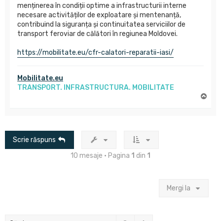
menținerea în condiții optime a infrastructurii interne
necesare activităților de exploatare și mentenanță,
contribuind la siguranța și continuitatea serviciilor de
transport feroviar de călători în regiunea Moldovei.
https://mobilitate.eu/cfr-calatori-reparatii-iasi/
Mobilitate.eu
TRANSPORT. INFRASTRUCTURA. MOBILITATE
S
u
s
Scrie răspuns
10 mesaje • Pagina
1
din
1
Mergi la