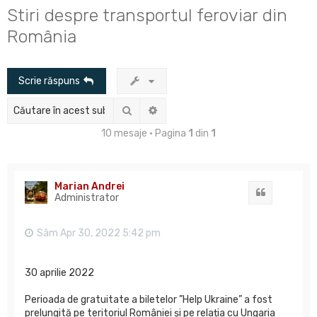
u
Stiri despre transportul feroviar din
t
România
a
r
Scrie răspuns
e
Căutare
Căutare avansată
10 mesaje • Pagina
1
din
1
Marian Andrei
Citat
Administrator
Sâm Apr 30, 2022 5:42 pm
30 aprilie 2022
Perioada de gratuitate a biletelor ”Help Ukraine” a fost
prelungită pe teritoriul României și pe relația cu Ungaria