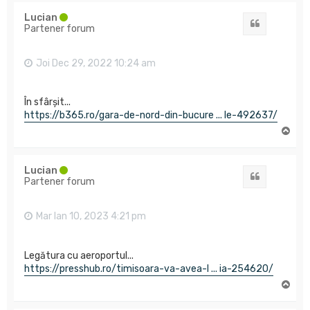
s
Lucian
Citat
Partener forum
Joi Dec 29, 2022 10:24 am
În sfârșit...
https://b365.ro/gara-de-nord-din-bucure ... le-492637/
S
u
s
Lucian
Citat
Partener forum
Mar Ian 10, 2023 4:21 pm
Legătura cu aeroportul...
https://presshub.ro/timisoara-va-avea-l ... ia-254620/
S
u
s