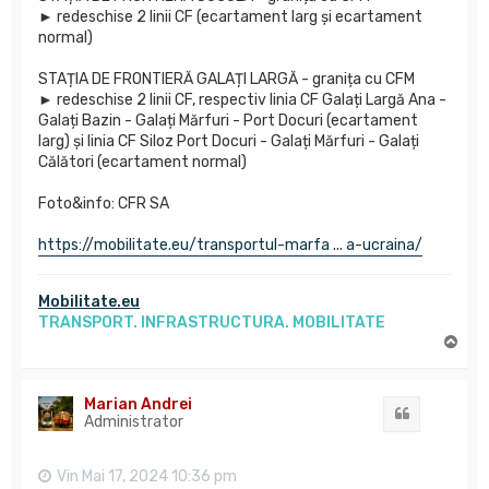
► redeschise 2 linii CF (ecartament larg și ecartament
normal)
STAȚIA DE FRONTIERĂ GALAȚI LARGĂ - granița cu CFM
► redeschise 2 linii CF, respectiv linia CF Galați Largă Ana -
Galați Bazin - Galați Mărfuri - Port Docuri (ecartament
larg) și linia CF Siloz Port Docuri - Galați Mărfuri - Galați
Călători (ecartament normal)
Foto&info: CFR SA
https://mobilitate.eu/transportul-marfa ... a-ucraina/
Mobilitate.eu
TRANSPORT. INFRASTRUCTURA. MOBILITATE
S
u
s
Marian Andrei
Citat
Administrator
Vin Mai 17, 2024 10:36 pm