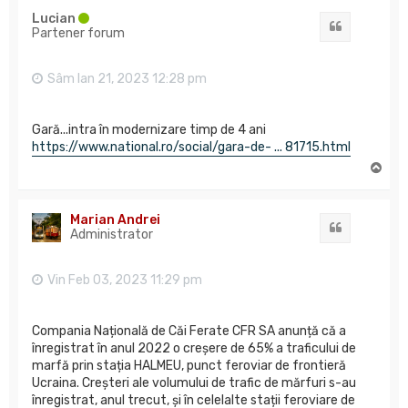
Lucian
Citat
Partener forum
Sâm Ian 21, 2023 12:28 pm
Gară...intra în modernizare timp de 4 ani
https://www.national.ro/social/gara-de- ... 81715.html
S
u
s
Marian Andrei
Citat
Administrator
Vin Feb 03, 2023 11:29 pm
Compania Națională de Căi Ferate CFR SA anunță că a
înregistrat în anul 2022 o creșere de 65% a traficului de
marfă prin stația HALMEU, punct feroviar de frontieră
Ucraina. Creșteri ale volumului de trafic de mărfuri s-au
înregistrat, anul trecut, și în celelalte stații feroviare de