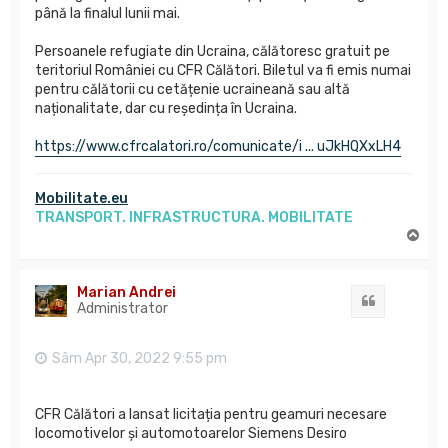
până la finalul lunii mai.
Persoanele refugiate din Ucraina, călătoresc gratuit pe
teritoriul României cu CFR Călători. Biletul va fi emis numai
pentru călătorii cu cetățenie ucraineană sau altă
naționalitate, dar cu reședința în Ucraina.
https://www.cfrcalatori.ro/comunicate/i ... uJkHQXxLH4
Mobilitate.eu
TRANSPORT. INFRASTRUCTURA. MOBILITATE
S
u
s
Marian Andrei
Citat
Administrator
Sâm Apr 30, 2022 9:55 pm
CFR Călători a lansat licitația pentru geamuri necesare
locomotivelor și automotoarelor Siemens Desiro