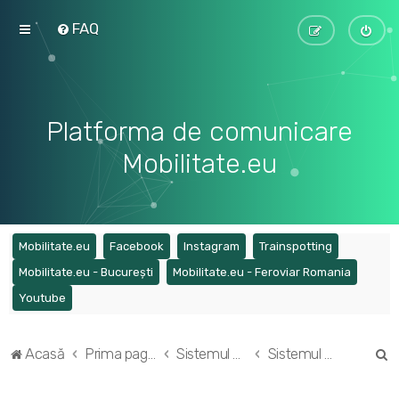
FAQ
Platforma de comunicare
Mobilitate.eu
(Opens a new tab)
(Opens a new tab)
(Opens a new tab)
(Opens a ne
Mobilitate.eu
Facebook
Instagram
Trainspotting
(Opens a new tab)
(Opens a
Mobilitate.eu - București
Mobilitate.eu - Feroviar Romania
(Opens a new tab)
Youtube
C
Acasă
Prima pagină
Sistemul de transport feroviar din România
Sistemul de transport feroviar din România
ă