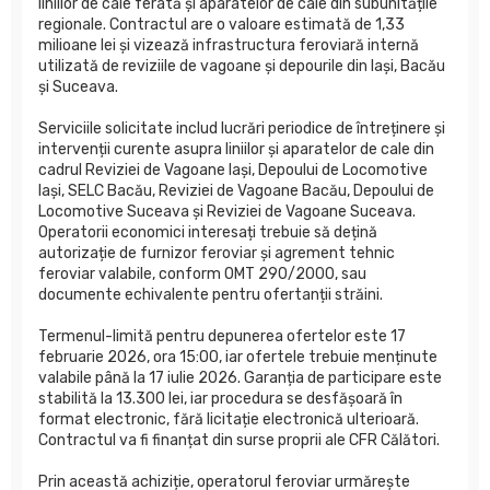
liniilor de cale ferată și aparatelor de cale din subunitățile
regionale. Contractul are o valoare estimată de 1,33
milioane lei și vizează infrastructura feroviară internă
utilizată de reviziile de vagoane și depourile din Iași, Bacău
și Suceava.
Serviciile solicitate includ lucrări periodice de întreținere și
intervenții curente asupra liniilor și aparatelor de cale din
cadrul Reviziei de Vagoane Iași, Depoului de Locomotive
Iași, SELC Bacău, Reviziei de Vagoane Bacău, Depoului de
Locomotive Suceava și Reviziei de Vagoane Suceava.
Operatorii economici interesați trebuie să dețină
autorizație de furnizor feroviar și agrement tehnic
feroviar valabile, conform OMT 290/2000, sau
documente echivalente pentru ofertanții străini.
Termenul-limită pentru depunerea ofertelor este 17
februarie 2026, ora 15:00, iar ofertele trebuie menținute
valabile până la 17 iulie 2026. Garanția de participare este
stabilită la 13.300 lei, iar procedura se desfășoară în
format electronic, fără licitație electronică ulterioară.
Contractul va fi finanțat din surse proprii ale CFR Călători.
Prin această achiziție, operatorul feroviar urmărește