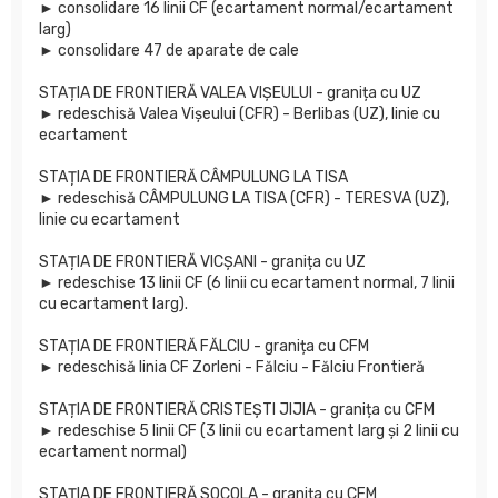
► consolidare 16 linii CF (ecartament normal/ecartament
larg)
► consolidare 47 de aparate de cale
STAȚIA DE FRONTIERĂ VALEA VIȘEULUI - granița cu UZ
► redeschisă Valea Vișeului (CFR) - Berlibas (UZ), linie cu
ecartament
STAȚIA DE FRONTIERĂ CÂMPULUNG LA TISA
► redeschisă CÂMPULUNG LA TISA (CFR) - TERESVA (UZ),
linie cu ecartament
STAȚIA DE FRONTIERĂ VICȘANI - granița cu UZ
► redeschise 13 linii CF (6 linii cu ecartament normal, 7 linii
cu ecartament larg).
STAȚIA DE FRONTIERĂ FĂLCIU - granița cu CFM
► redeschisă linia CF Zorleni - Fălciu - Fălciu Frontieră
STAȚIA DE FRONTIERĂ CRISTEȘTI JIJIA - granița cu CFM
► redeschise 5 linii CF (3 linii cu ecartament larg și 2 linii cu
ecartament normal)
STAȚIA DE FRONTIERĂ SOCOLA - granița cu CFM