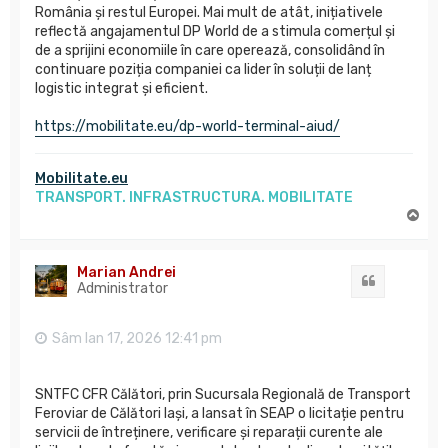
România și restul Europei. Mai mult de atât, inițiativele
reflectă angajamentul DP World de a stimula comerțul și
de a sprijini economiile în care operează, consolidând în
continuare poziția companiei ca lider în soluții de lanț
logistic integrat și eficient.
https://mobilitate.eu/dp-world-terminal-aiud/
Mobilitate.eu
TRANSPORT. INFRASTRUCTURA. MOBILITATE
S
u
s
Marian Andrei
Citat
Administrator
Sâm Ian 17, 2026 12:41 pm
SNTFC CFR Călători, prin Sucursala Regională de Transport
Feroviar de Călători Iași, a lansat în SEAP o licitație pentru
servicii de întreținere, verificare și reparații curente ale