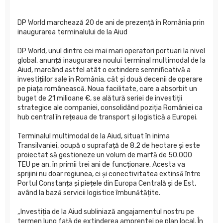
DP World marchează 20 de ani de prezență în România prin
inaugurarea terminalului de la Aiud
DP World, unul dintre cei mai mari operatori portuari la nivel
global, anunță inaugurarea noului terminal multimodal de la
Aiud, marcând astfel atât o extindere semnificativă a
investițiilor sale în România, cât și două decenii de operare
pe piața românească. Noua facilitate, care a absorbit un
buget de 21 milioane €, se alătură seriei de investiții
strategice ale companiei, consolidând poziția României ca
hub central în rețeaua de transport și logistică a Europei.
Terminalul multimodal de la Aiud, situat în inima
Transilvaniei, ocupă o suprafață de 8,2 de hectare și este
proiectat să gestioneze un volum de marfă de 50.000
TEU pe an, în primii trei ani de funcționare. Acesta va
sprijini nu doar regiunea, ci și conectivitatea extinsă între
Portul Constanța și piețele din Europa Centrală și de Est,
având la bază servicii logistice îmbunătățite.
„Investiția de la Aiud subliniază angajamentul nostru pe
termen lung față de extinderea amprentei pe plan local. În