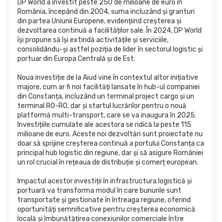
DP World a investit peste 250 de milioane de euro în
România, începând din 2004, suma incluzând și granturi
din partea Uniunii Europene, evidențiind creșterea și
dezvoltarea continuă a facilităților sale. În 2024, DP World
își propune să își extindă activitățile și serviciile,
consolidându-și astfel poziția de lider în sectorul logistic și
portuar din Europa Centrală și de Est.
Noua investiție de la Aiud vine în contextul altor inițiative
majore, cum ar fi noi facilități lansate în hub-ul companiei
din Constanța, incluzând un terminal project cargo și un
terminal RO-RO, dar și startul lucrărilor pentru o nouă
platformă multi-transport, care se va inaugura în 2025.
Investițiile cumulate ale acestora se ridică la peste 115
milioane de euro. Aceste noi dezvoltări sunt proiectate nu
doar să sprijine creșterea continuă a portului Constanța ca
principal hub logistic din regiune, dar și să asigure României
un rol crucial în rețeaua de distribuție și comerț european.
Impactul acestor investiții în infrastructura logistică și
portuară va transforma modul în care bunurile sunt
transportate și gestionate în întreaga regiune, oferind
oportunități semnificative pentru creșterea economică
locală și îmbunătățirea conexiunilor comerciale între