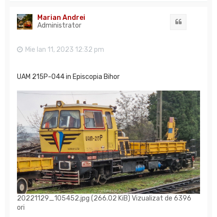
s
Marian Andrei
Citat
Administrator
Mie Ian 11, 2023 12:32 pm
UAM 215P-044 in Episcopia Bihor
20221129_105452.jpg (266.02 KiB) Vizualizat de 6396
ori