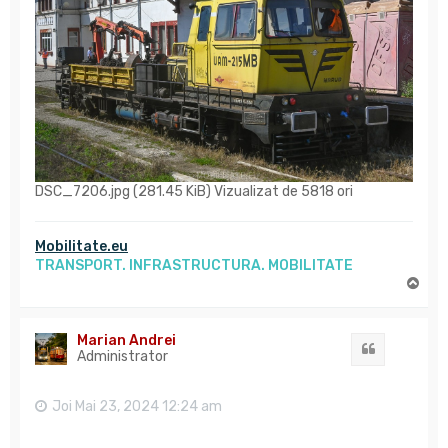
DSC_7206.jpg (281.45 KiB) Vizualizat de 5818 ori
Mobilitate.eu
TRANSPORT. INFRASTRUCTURA. MOBILITATE
S
u
s
Marian Andrei
Citat
Administrator
Joi Mai 23, 2024 12:24 am