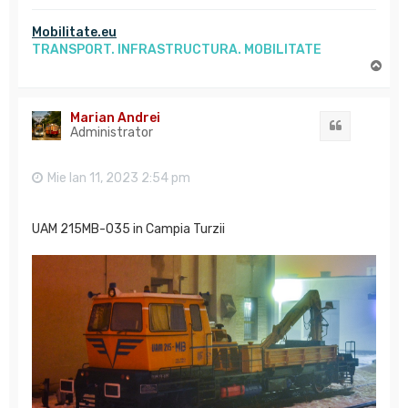
Mobilitate.eu
TRANSPORT. INFRASTRUCTURA. MOBILITATE
S
u
s
Marian Andrei
Citat
Administrator
Mie Ian 11, 2023 2:54 pm
UAM 215MB-035 in Campia Turzii