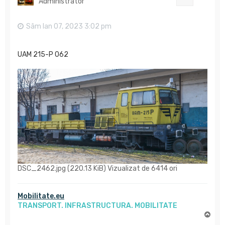
Administrator
Sâm Ian 07, 2023 3:02 pm
UAM 215-P 062
DSC_2462.jpg (220.13 KiB) Vizualizat de 6414 ori
Mobilitate.eu
TRANSPORT. INFRASTRUCTURA. MOBILITATE
S
u