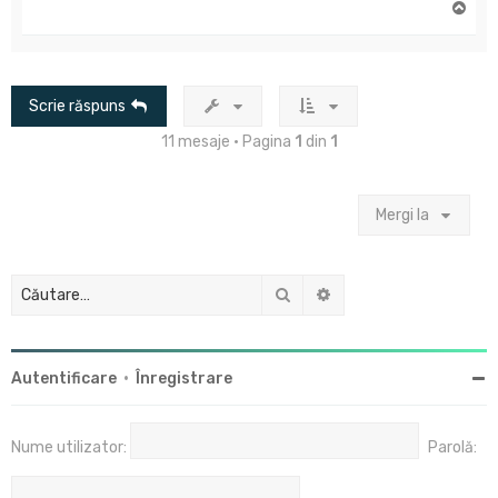
S
u
s
Scrie răspuns
11 mesaje • Pagina
1
din
1
Mergi la
Căutare
Căutare avansată
Autentificare
•
Înregistrare
Nume utilizator:
Parolă: