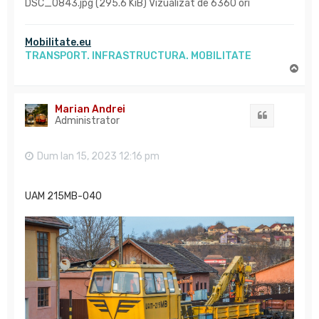
DSC_0843.jpg (295.6 KiB) Vizualizat de 6360 ori
Mobilitate.eu
TRANSPORT. INFRASTRUCTURA. MOBILITATE
S
u
s
Marian Andrei
Citat
Administrator
Dum Ian 15, 2023 12:16 pm
UAM 215MB-040