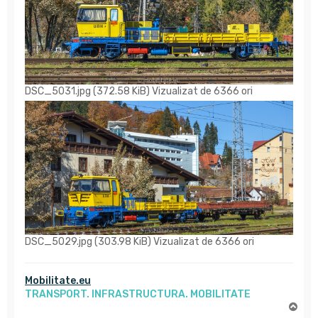
DSC_5031.jpg (372.58 KiB) Vizualizat de 6366 ori
DSC_5029.jpg (303.98 KiB) Vizualizat de 6366 ori
Mobilitate.eu
TRANSPORT. INFRASTRUCTURA. MOBILITATE
S