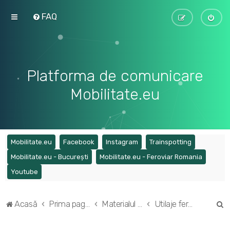
FAQ
Platforma de comunicare
Mobilitate.eu
(Opens a new tab)
(Opens a new tab)
(Opens a new tab)
(Opens a ne
Mobilitate.eu
Facebook
Instagram
Trainspotting
(Opens a new tab)
(Opens a
Mobilitate.eu - București
Mobilitate.eu - Feroviar Romania
(Opens a new tab)
Youtube
C
Acasă
Prima pagină
Materialul rulant feroviar din România
Utilaje feroviare
ă