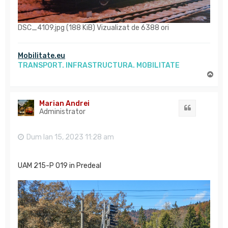
DSC_4109.jpg (188 KiB) Vizualizat de 6388 ori
Mobilitate.eu
TRANSPORT. INFRASTRUCTURA. MOBILITATE
S
u
s
Marian Andrei
Citat
Administrator
Dum Ian 15, 2023 11:28 am
UAM 215-P 019 in Predeal