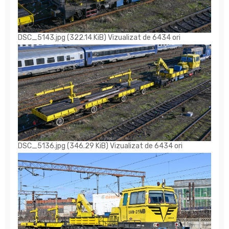
DSC_5143.jpg (322.14 KiB) Vizualizat de 6434 ori
DSC_5136.jpg (346.29 KiB) Vizualizat de 6434 ori