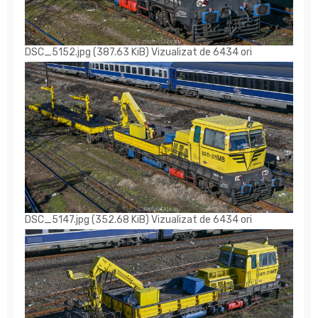
DSC_5152.jpg (387.63 KiB) Vizualizat de 6434 ori
DSC_5147.jpg (352.68 KiB) Vizualizat de 6434 ori