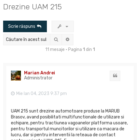
u
Drezine UAM 215
t
a
Scrie răspuns
r
e
Căutare
Căutare avansată
11 mesaje • Pagina
1
din
1
Marian Andrei
Citat
Administrator
Mie Ian 04, 2023 9:37 pm
UAM 215 sunt drezine automotoare produse la MARUB
Brasov, avand posibilitati multifunctionale de utilizare si
echipare, pentru tractiunea vagoanelor platforma usoare,
pentru transportul muncitorilor si utilizare ca macara de
lucru, dar si pentru interventii la reteaua de contact