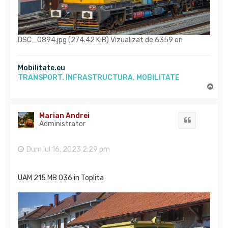
DSC_0894.jpg (274.42 KiB) Vizualizat de 6359 ori
Mobilitate.eu
TRANSPORT. INFRASTRUCTURA. MOBILITATE
S
u
s
Marian Andrei
Citat
Administrator
Dum Iul 16, 2023 2:29 pm
UAM 215 MB 036 in Toplita