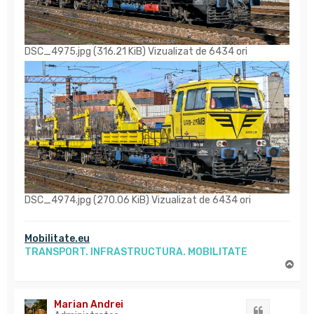
DSC_4975.jpg (316.21 KiB) Vizualizat de 6434 ori
DSC_4974.jpg (270.06 KiB) Vizualizat de 6434 ori
Mobilitate.eu
TRANSPORT. INFRASTRUCTURA. MOBILITATE
S
u
s
Marian Andrei
Citat