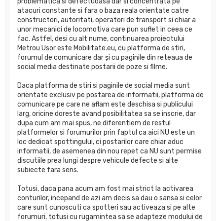
problematica si defectuoasa dar si concentrata pe
atacuri constante si fara o baza reala orientate catre
constructori, autoritati, operatori de transport si chiar a
unor mecanici de locomotiva care pun suflet in ceea ce
fac. Astfel, desi cu alt nume, continuarea proiectului
Metrou Usor este Mobilitate.eu, cu platforma de stiri,
forumul de comunicare dar și cu paginile din reteaua de
social media destinate postarii de poze si filme.
Daca platforma de stiri si paginile de social media sunt
orientate exclusiv pe postarea de informatii, platforma de
comunicare pe care ne aflam este deschisa si publicului
larg, oricine doreste avand posibilitatea sa se inscrie, dar
dupa cum am mai spus, ne diferentiem de restul
platformelor si forumurilor prin faptul ca aici NU este un
loc dedicat spottingului, ci postarilor care chiar aduc
informatii, de asemenea din nou repet ca NU sunt permise
discutiile prea lungi despre vehicule defecte si alte
subiecte fara sens.
Totusi, daca pana acum am fost mai strict la activarea
conturilor, incepand de azi am decis sa dau o sansa si celor
care sunt cunoscuti ca spotteri sau activeaza si pe alte
forumuri, totusi cu rugamintea sa se adapteze modului de