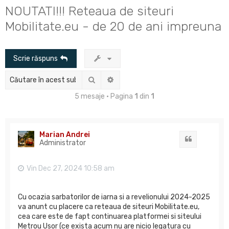
u
NOUTATI!!! Reteaua de siteuri
t
Mobilitate.eu - de 20 de ani impreuna
a
r
Scrie răspuns
e
Căutare
Căutare avansată
5 mesaje • Pagina
1
din
1
Marian Andrei
Citat
Administrator
Vin Dec 27, 2024 10:58 am
Cu ocazia sarbatorilor de iarna si a revelionului 2024-2025
va anunt cu placere ca reteaua de siteuri Mobilitate.eu,
cea care este de fapt continuarea platformei si siteului
Metrou Usor (ce exista acum nu are nicio legatura cu