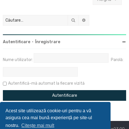
Căutare
Căutare avansată
Autentificare
•
Înregistrare
Nume utilizator:
Parolă:
Autentifică-mă automat la fiecare vizită
Acest site utilizează cookie-uri pentru a vă
asigura cea mai bună experiență pe site-ul
nostru.
Citește mai mult