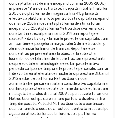
conceptul lansat de mine incepand cu iarna 2005-2006),
implineste 19 ani de activitate. Începută initial la finalul lui
2005 ca o platforma de imagini cu linia 41, și lansată
efectiv ca platforma foto pentru toata capitala incepand
cu martie 2006 si devenita platforma de stiri si forum
incepand cu 2009, platforma Metrou Usor s-a remarcat
constant în special pana în anul 2014 prin reportajele
cascadă - day by day - la marile proiecte din capitala, cum
ar fi santierele pasajelor și magistralei 5 de metrou, dar și
ale modernizarilor liniilor de tramvai. Reportajele se
concentrau pe prezentarea la obiect si la subiect a
lucrarilor, cu detalii chiar de la constructori si proiectanti
despre solutiile si tehnologiile alese. Din pacate intr-o
perioada cu lipsa de timp si alte proiecte personale, cum ar
fi dezvoltarea atelierului de machete si proiectare 3D, anul
2015 a adus pe platforma Metrou Usor o noua
administratie, pe care initial am considerat-o capabila in a
continua proiectele incepute de mine dar si de echipa care
m-a ajutat mai ales din anul 2009 sa pun bazele forumului
Metrou Usor, echipa care in mare parte s-a dizolvat intre
timp din pacate. Actualul Metrou Usor este o continuare
doar cu numele a ceea ce a fost, concentrata in special pe
agasarea utilizatorilor acelui forum, pe o platforma