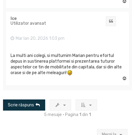
S
u
s
Ice
Citat
Utilizator avansat
Mar Ian 20, 2026 1:03 pm
La multi ani colegi, si multumim Marian pentru efortul
depus in sustinerea platformei si prezentarea tuturor
aspectelor ce tin de mobilitate din capitala, dar si din alte
orase si de pe alte meleaguri!
S
u
s
Scrie răspuns
5 mesaje • Pagina
1
din
1
Mergi la