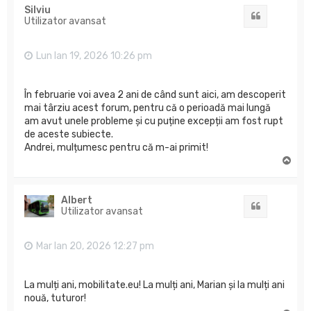
Silviu
Citat
Utilizator avansat
Lun Ian 19, 2026 10:26 pm
În februarie voi avea 2 ani de când sunt aici, am descoperit
mai târziu acest forum, pentru că o perioadă mai lungă
am avut unele probleme și cu puține excepții am fost rupt
de aceste subiecte.
Andrei, mulțumesc pentru că m-ai primit!
S
u
s
Albert
Citat
Utilizator avansat
Mar Ian 20, 2026 12:27 pm
La mulți ani, mobilitate.eu! La mulți ani, Marian și la mulți ani
nouă, tuturor!