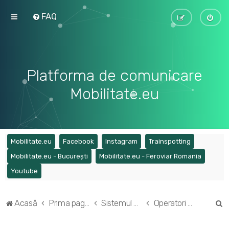
FAQ
Platforma de comunicare
Mobilitate.eu
(Opens a new tab)
(Opens a new tab)
(Opens a new tab)
(Opens a ne
Mobilitate.eu
Facebook
Instagram
Trainspotting
(Opens a new tab)
(Opens a
Mobilitate.eu - București
Mobilitate.eu - Feroviar Romania
(Opens a new tab)
Youtube
C
Acasă
Prima pagină
Sistemul de transport feroviar din România
Operatori de transport feroviar de călători
ă