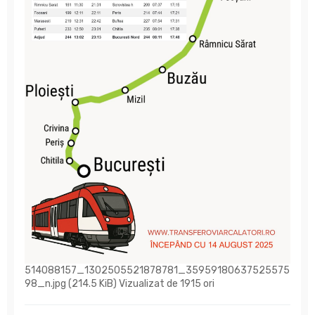
514088157_1302505521878781_35959180637525575
98_n.jpg (214.5 KiB) Vizualizat de 1915 ori