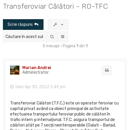
u
Transferoviar Călători - RO-TFC
t
a
Scrie răspuns
r
e
Căutare
Căutare avansată
3 mesaje • Pagina
1
din
1
Marian Andrei
Citat
Administrator
Sâm Apr 30, 2022 5:49 pm
Transferoviar Călători (T.F.C.) este un operator feroviar cu
capital privat având ca obiect principal de activitate
efectuarea transportului feroviar public de călători în
trafic intern și internațional. T.F.C. asigura transportul de
călători atât pe 7 secții neinteroperabile (Galati – Barlad,