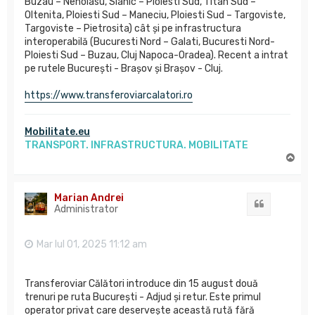
Buzau – Nehoiasu, Slanic – Ploiesti Sud, Titan Sud –
Oltenita, Ploiesti Sud – Maneciu, Ploiesti Sud – Targoviste,
Targoviste – Pietrosita) cât și pe infrastructura
interoperabilă (Bucuresti Nord – Galati, Bucuresti Nord-
Ploiesti Sud – Buzau, Cluj Napoca-Oradea). Recent a intrat
pe rutele București - Brașov și Brașov - Cluj.
https://www.transferoviarcalatori.ro
Mobilitate.eu
TRANSPORT. INFRASTRUCTURA. MOBILITATE
S
u
s
Marian Andrei
Citat
Administrator
Mar Iul 01, 2025 11:12 am
Transferoviar Călători introduce din 15 august două
trenuri pe ruta București - Adjud și retur. Este primul
operator privat care deservește această rută fără