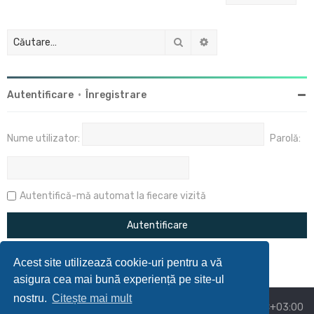
Căutare
Căutare avansată
Autentificare
•
Înregistrare
Nume utilizator:
Parolă:
Autentifică-mă automat la fiecare vizită
Acest site utilizează cookie-uri pentru a vă
asigura cea mai bună experiență pe site-ul
nostru.
Citește mai mult
Acasă
Prima pagină
Ora este
UTC+03:00