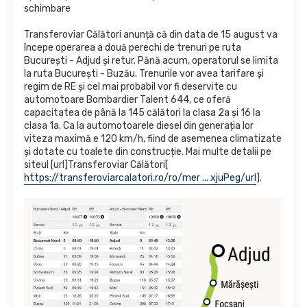
schimbare
Transferoviar Călători anunță că din data de 15 august va
începe operarea a două perechi de trenuri pe ruta
București - Adjud și retur. Pănă acum, operatorul se limita
la ruta București - Buzău. Trenurile vor avea tarifare și
regim de RE și cel mai probabil vor fi deservite cu
automotoare Bombardier Talent 644, ce oferă
capacitatea de până la 145 călători la clasa 2a și 16 la
clasa 1a. Ca la automotoarele diesel din generația lor
viteza maximă e 120 km/h, fiind de asemenea climatizate
și dotate cu toalete din construcție. Mai multe detalii pe
siteul [url]Transferoviar Călători[
https://transferoviarcalatori.ro/ro/mer ... xjuPeg/url
].