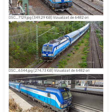
DSC_7129.jpg (349.29 KiB) Vizualizat de 6482 ori
DSC_6344.jpg (274.73 KiB) Vizualizat de 6482 ori