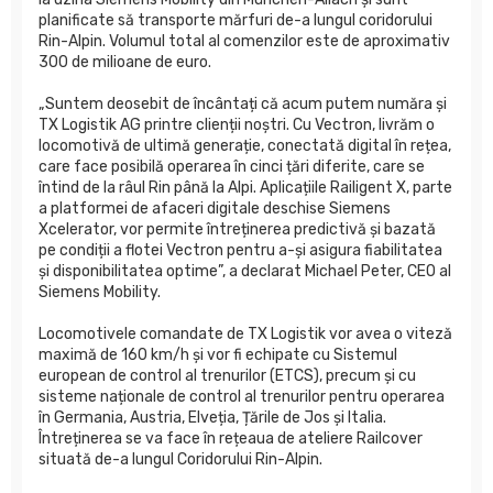
planificate să transporte mărfuri de-a lungul coridorului
Rin-Alpin. Volumul total al comenzilor este de aproximativ
300 de milioane de euro.
„Suntem deosebit de încântați că acum putem număra și
TX Logistik AG printre clienții noștri. Cu Vectron, livrăm o
locomotivă de ultimă generație, conectată digital în rețea,
care face posibilă operarea în cinci țări diferite, care se
întind de la râul Rin până la Alpi. Aplicațiile Railigent X, parte
a platformei de afaceri digitale deschise Siemens
Xcelerator, vor permite întreținerea predictivă și bazată
pe condiții a flotei Vectron pentru a-și asigura fiabilitatea
și disponibilitatea optime”, a declarat Michael Peter, CEO al
Siemens Mobility.
Locomotivele comandate de TX Logistik vor avea o viteză
maximă de 160 km/h și vor fi echipate cu Sistemul
european de control al trenurilor (ETCS), precum și cu
sisteme naționale de control al trenurilor pentru operarea
în Germania, Austria, Elveția, Țările de Jos și Italia.
Întreținerea se va face în rețeaua de ateliere Railcover
situată de-a lungul Coridorului Rin-Alpin.