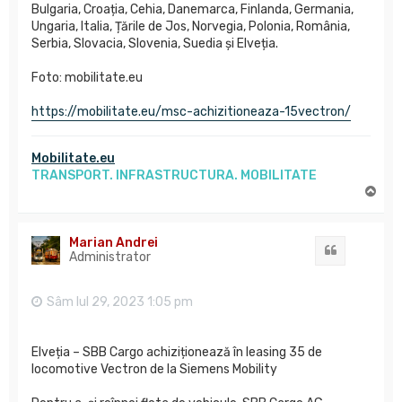
Bulgaria, Croația, Cehia, Danemarca, Finlanda, Germania,
Ungaria, Italia, Țările de Jos, Norvegia, Polonia, România,
Serbia, Slovacia, Slovenia, Suedia și Elveția.
Foto: mobilitate.eu
https://mobilitate.eu/msc-achizitioneaza-15vectron/
Mobilitate.eu
TRANSPORT. INFRASTRUCTURA. MOBILITATE
S
u
s
Marian Andrei
Citat
Administrator
Sâm Iul 29, 2023 1:05 pm
Elveția – SBB Cargo achiziționează în leasing 35 de
locomotive Vectron de la Siemens Mobility