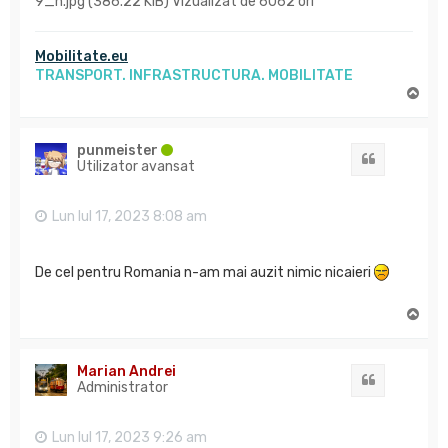
9_n.jpg (386.22 KiB) Vizualizat de 6062 ori
Mobilitate.eu
TRANSPORT. INFRASTRUCTURA. MOBILITATE
S
u
s
punmeister
Citat
Utilizator avansat
Lun Iul 17, 2023 8:08 am
De cel pentru Romania n-am mai auzit nimic nicaieri
S
u
s
Marian Andrei
Citat
Administrator
Lun Iul 17, 2023 9:26 am