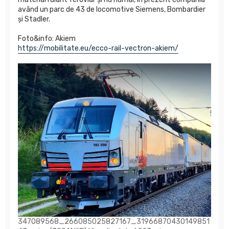
având un parc de 43 de locomotive Siemens, Bombardier
și Stadler.
Foto&info: Akiem
https://mobilitate.eu/ecco-rail-vectron-akiem/
347089568_266085025827167_31966870430149851