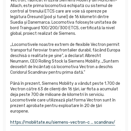
Vectron, fabricat în uzina Siemens Mobility din München-
Allach, este prima locomotivă echipată cu sistemul de
control al trenului ETCS care are voie să opereze pe
legătura Öresund (pod și tunel) de 16 kilometri dintre
Suedia și Danemarca. Locomotiva folosește unitatea de
bord Trainguard 100/200/300 ETCS, certificată la nivel
global, proiect realizat de Siemens.
„Locomotivele noastre extrem de flexibile Vectron permit
transportul feroviar transfrontalier durabil, făcând Europa
deschisă o realitate pe șine”, a declarat Albrecht
Neumann, CEO Rolling Stock la Siemens Mobility. „Suntem
deosebit de încântați că locomotiva Vectron a deschis
Coridorul Scandinav pentru prima dată.”
Până în prezent, Siemens Mobility a vândut peste 1.700 de
Vectron către 63 de clienți din 16 țări, iar flota a acumulat
deja peste 700 de milioane de kilometri în serviciu.
Locomotivele care utilizează platforma Vectron sunt în
prezent aprobate pentru exploatare în 20 de țări
europene.
https://mobilitate.eu/siemens-vectron-c ... scandinav/