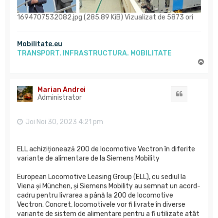
1694707532082.jpg (285.89 KiB) Vizualizat de 5873 ori
Mobilitate.eu
TRANSPORT. INFRASTRUCTURA. MOBILITATE
S
u
s
Marian Andrei
Citat
Administrator
Joi Noi 30, 2023 4:21 pm
ELL achiziționează 200 de locomotive Vectron în diferite
variante de alimentare de la Siemens Mobility
European Locomotive Leasing Group (ELL), cu sediul la
Viena și München, și Siemens Mobility au semnat un acord-
cadru pentru livrarea a până la 200 de locomotive
Vectron. Concret, locomotivele vor fi livrate în diverse
variante de sistem de alimentare pentru a fi utilizate atât