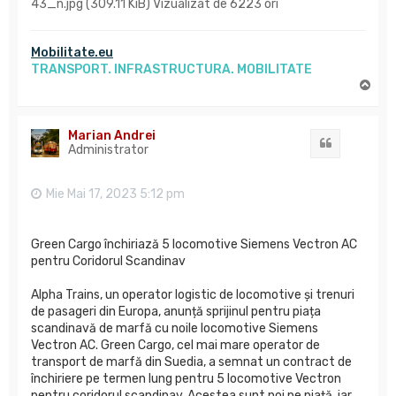
43_n.jpg (309.11 KiB) Vizualizat de 6223 ori
Mobilitate.eu
TRANSPORT. INFRASTRUCTURA. MOBILITATE
S
u
s
Marian Andrei
Citat
Administrator
Mie Mai 17, 2023 5:12 pm
Green Cargo închiriază 5 locomotive Siemens Vectron AC
pentru Coridorul Scandinav
Alpha Trains, un operator logistic de locomotive și trenuri
de pasageri din Europa, anunță sprijinul pentru piața
scandinavă de marfă cu noile locomotive Siemens
Vectron AC. Green Cargo, cel mai mare operator de
transport de marfă din Suedia, a semnat un contract de
închiriere pe termen lung pentru 5 locomotive Vectron
pentru coridorul scandinav. Acestea sunt noi pe piață, iar