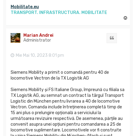
Mobilitate.eu
TRANSPORT. INFRASTRUCTURA. MOBILITATE
S
u
s
Marian Andrei
Citat
Administrator
Mie Mai 10, 2023 8:01 pm
Siemens Mobility a primit o comandă pentru 40 de
locomotive Vectron de la TX Logistik AG
Siemens Mobility și FS Italiane Group, împreună cu filiala sa
TX Logistik AG, au semnat un contract la târgul Transport
Logistic din München pentru livrarea a 40 de locomotive
Vectron. Comanda include întreținerea completă timp de
15 ani plus o prelungire opțională a serviciului la
următoarea revizuire respectivă. De asemenea, părțile au
convenit asupra unei opțiuni pentru comandarea a 25 de
locomotive suplimentare. Locomotivele vor fi construite
la uzina Siemens Mobility din München-Allach și sunt