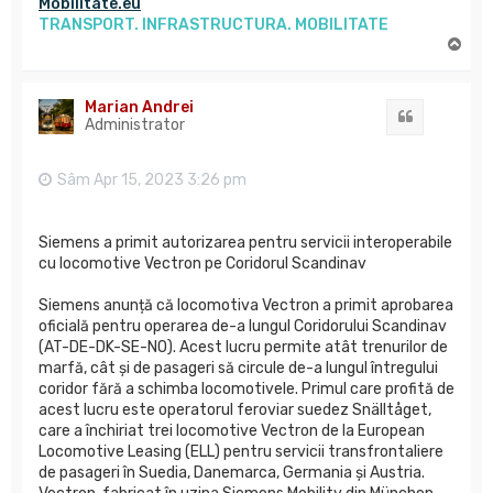
Mobilitate.eu
TRANSPORT. INFRASTRUCTURA. MOBILITATE
S
u
s
Marian Andrei
Citat
Administrator
Sâm Apr 15, 2023 3:26 pm
Siemens a primit autorizarea pentru servicii interoperabile
cu locomotive Vectron pe Coridorul Scandinav
Siemens anunță că locomotiva Vectron a primit aprobarea
oficială pentru operarea de-a lungul Coridorului Scandinav
(AT-DE-DK-SE-NO). Acest lucru permite atât trenurilor de
marfă, cât și de pasageri să circule de-a lungul întregului
coridor fără a schimba locomotivele. Primul care profită de
acest lucru este operatorul feroviar suedez Snälltåget,
care a închiriat trei locomotive Vectron de la European
Locomotive Leasing (ELL) pentru servicii transfrontaliere
de pasageri în Suedia, Danemarca, Germania și Austria.