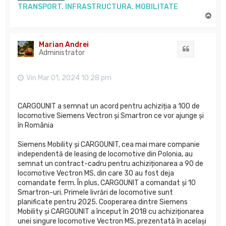
TRANSPORT. INFRASTRUCTURA. MOBILITATE
S
u
s
Marian Andrei
Citat
Administrator
Vin Mar 01, 2024 10:28 pm
CARGOUNIT a semnat un acord pentru achiziția a 100 de
locomotive Siemens Vectron și Smartron ce vor ajunge și
în România
Siemens Mobility și CARGOUNIT, cea mai mare companie
independentă de leasing de locomotive din Polonia, au
semnat un contract-cadru pentru achiziționarea a 90 de
locomotive Vectron MS, din care 30 au fost deja
comandate ferm. În plus, CARGOUNIT a comandat și 10
Smartron-uri. Primele livrări de locomotive sunt
planificate pentru 2025. Cooperarea dintre Siemens
Mobility și CARGOUNIT a început în 2018 cu achiziționarea
unei singure locomotive Vectron MS, prezentată în același