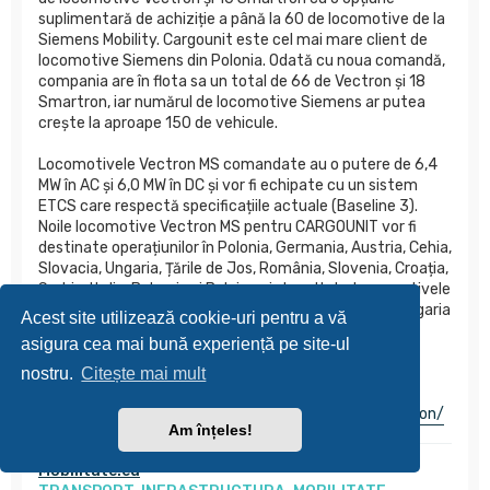
suplimentară de achiziție a până la 60 de locomotive de la
Siemens Mobility. Cargounit este cel mai mare client de
locomotive Siemens din Polonia. Odată cu noua comandă,
compania are în flota sa un total de 66 de Vectron și 18
Smartron, iar numărul de locomotive Siemens ar putea
crește la aproape 150 de vehicule.
Locomotivele Vectron MS comandate au o putere de 6,4
MW în AC și 6,0 MW în DC și vor fi echipate cu un sistem
ETCS care respectă specificațiile actuale (Baseline 3).
Noile locomotive Vectron MS pentru CARGOUNIT vor fi
destinate operațiunilor în Polonia, Germania, Austria, Cehia,
Slovacia, Ungaria, Țările de Jos, România, Slovenia, Croația,
Serbia, Italia, Bulgaria și Belgia, printre altele. Locomotivele
Smartron, în schimb, vor putea opera în Germania, Bulgaria
Acest site utilizează cookie-uri pentru a vă
sau România.
asigura cea mai bună experiență pe site-ul
Foto: mobilitate.eu
nostru.
Citește mai mult
https://mobilitate.eu/cargounit-100-vectron-smartron/
Am înțeles!
Mobilitate.eu