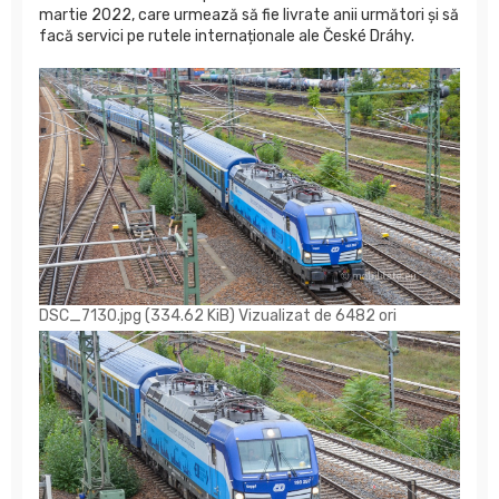
martie 2022, care urmează să fie livrate anii următori și să
facă servici pe rutele internaționale ale České Dráhy.
DSC_7130.jpg (334.62 KiB) Vizualizat de 6482 ori