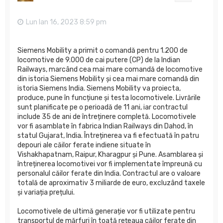
Lun Ian 16, 2023 8:59 pm
Siemens Mobility a primit o comandă pentru 1.200 de
locomotive de 9.000 de cai putere (CP) de la Indian
Railways, marcând cea mai mare comandă de locomotive
din istoria Siemens Mobility și cea mai mare comandă din
istoria Siemens India. Siemens Mobility va proiecta,
produce, pune în funcțiune și testa locomotivele. Livrările
sunt planificate pe o perioadă de 11 ani, iar contractul
include 35 de ani de întreținere completă. Locomotivele
vor fi asamblate în fabrica Indian Railways din Dahod, în
statul Gujarat, India. Întreținerea va fi efectuată în patru
depouri ale căilor ferate indiene situate în
Vishakhapatnam, Raipur, Kharagpur și Pune. Asamblarea și
întreținerea locomotivei vor fi implementate împreună cu
personalul căilor ferate din India. Contractul are o valoare
totală de aproximativ 3 miliarde de euro, excluzând taxele
și variația prețului.
Locomotivele de ultimă generație vor fi utilizate pentru
transportul de mărfuri în toată rețeaua căilor ferate din