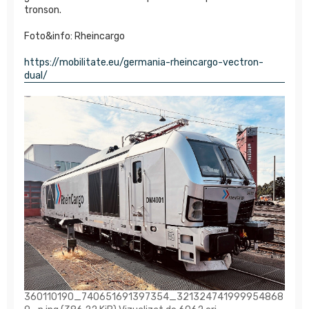
tronson.
Foto&info: Rheincargo
https://mobilitate.eu/germania-rheincargo-vectron-
dual/
360110190_740651691397354_321324741999954868