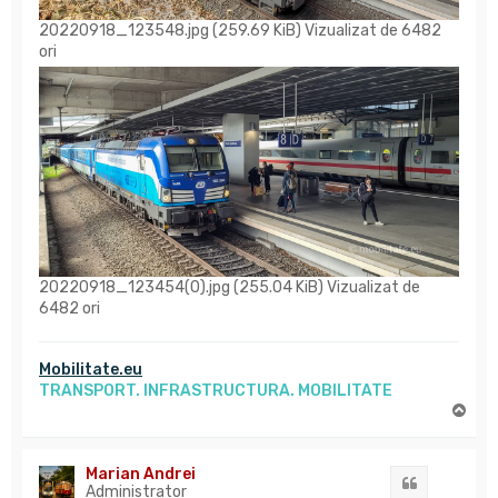
20220918_123548.jpg (259.69 KiB) Vizualizat de 6482
ori
20220918_123454(0).jpg (255.04 KiB) Vizualizat de
6482 ori
Mobilitate.eu
TRANSPORT. INFRASTRUCTURA. MOBILITATE
S
u
s
Marian Andrei
Citat
Administrator