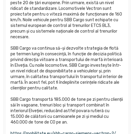
peste 20 de țări europene. Prin urmare, există un nivel
ridicat de standardizare. Locomotivele Vectron sunt
proiectate pentru o viteză maximă de funcționare de 160
km/h. Noile vehicule pentru SBB Cargo sunt echipate cu
sistemul european de control al trenurilor ETCS BL3,
precum și cu sistemele naționale de control al trenurilor
necesare.
SBB Cargo va continua să-și dezvolte strategia de flotă
pe termen lung în consecință, în funcție de decizia politică
privind direcția viitoare a transportului de marfă interioară
în Elveția. Cu noile locomotive, SBB Cargo investește într-
un nivel ridicat de disponibilitate a vehiculelor și, prin
urmare, în calitatea transportului în transportul interior de
marfă. În acest fel, pot fi îndeplinite cerințele ridicate ale
clienților pentru calitate.
SBB Cargo transportă 185.000 de tone pe zi pentru clienții
săi în vagoane, trenuri bloc și transport combinat în
interiorul Elveției, reducând astfel povara rutieră cu
15.000 de călătorii cu camioanele pe zi și mediul cu
460.000 de tone de CO pe an.
https://mobilitate.eu/sbb-cargo-siemens-vectron-2/