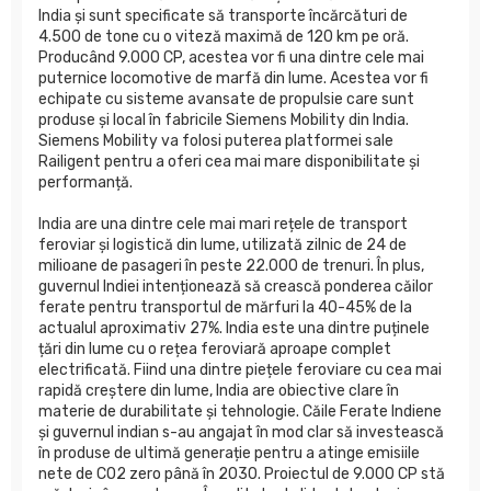
India și sunt specificate să transporte încărcături de
4.500 de tone cu o viteză maximă de 120 km pe oră.
Producând 9.000 CP, acestea vor fi una dintre cele mai
puternice locomotive de marfă din lume. Acestea vor fi
echipate cu sisteme avansate de propulsie care sunt
produse și local în fabricile Siemens Mobility din India.
Siemens Mobility va folosi puterea platformei sale
Railigent pentru a oferi cea mai mare disponibilitate și
performanță.
India are una dintre cele mai mari rețele de transport
feroviar și logistică din lume, utilizată zilnic de 24 de
milioane de pasageri în peste 22.000 de trenuri. În plus,
guvernul Indiei intenționează să crească ponderea căilor
ferate pentru transportul de mărfuri la 40-45% de la
actualul aproximativ 27%. India este una dintre puținele
țări din lume cu o rețea feroviară aproape complet
electrificată. Fiind una dintre piețele feroviare cu cea mai
rapidă creștere din lume, India are obiective clare în
materie de durabilitate și tehnologie. Căile Ferate Indiene
și guvernul indian s-au angajat în mod clar să investească
în produse de ultimă generație pentru a atinge emisiile
nete de CO2 zero până în 2030. Proiectul de 9.000 CP stă