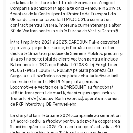
an la linia de testare a Institutului Feroviar din Zmigrod.
Compania a achiziționat apoi alte cinci vehicule în 2019 cu
finanțare de la Centrul pentru Proiecte de Transport din
UE, iar doi ani mai târziu, la TRAKO 2021, a semnat un
contract pentru livrarea, împreună cu mentenanța a altor
30 de Vectron pentru a rula în Europa de Vest și Centrală.
Între timp, între 2021 și 2023, CARGOUNIT și-a dezvoltat
și prezența pe piețele sudice, în România cu locomotive
dedicate Smartron produse de Siemens Mobility, precum și
și-a extins portofoliul de clienți Vectron pentru a include
Bahnoperator, DB Cargo Polska, LOTOS Kolej, Freightliner
PL, OST-WEST LOGISTIC POLSKA pe piața poloneză ČD
Cargo, a.s. si LokoTrain s.r.o pe piata ceha, iar la finele lunii
decembrie trecut si HELROM pe piata germana.
Locomotivele Vectron de la CARGOUNIT au funcționat
atât în transportul de marfă, dar și cu pasageri, inclusiv
trenurile BWE (Warsaw-Berlin Express), operate în comun
de PKP Intercity și DB Fernverkehr.
La sfârșitul lunii februarie 2024, companiile au semnat un
alt acord-cadru la Wroclaw pentru a dezvolta cooperarea
în anii începând cu 2025. Comanda acoperă achiziția a 30
de locomotive Vectron și 10 Smartron cu o opțiune