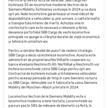
Pentru a-și reînnoi flota de vehicule, SBB Cargo AG
închiriază 35 de locomotive moderne Vectron de la
Siemens Mobility. Închirierea va începe în 2024 și va dura
opt ani. Noile locomotive garantează un nivel ridicat de
disponibilitate a vehiculelor și, prin urmare, o calitate înaltă
a transportului interior de marfă. Achiziția vine în
contextul în care este necesară o reînnoire a flotei,
deoarece portofoliul SBB Cargo de vechi locomotive
principale va ajunge la sfârșitul duratei de viață economică
și tehnică în următorii ani.
Pentru a rămâne flexibil din punct de vedere strategic,
SBB Cargo a decis să închirieze locomotive. Acesta este
administrat de proprietarul NorthRail în cooperare cu
banca elvețiană Reichmuth AG. NorthRail și Reichmuth vor
închiria locomotivele către SBB Cargo pentru opt ani.
Contractul de închiriere include și întreținerea vehiculelor
pentru aceeași perioadă de timp în care Siemens va lucra
cu SBB Cargo. Vehiculele vor fi fabricate la uzina Siemens
Mobility din München-Allach și livrate în 2024.
Locomotiva Vectron de la Siemens Mobility este o
locomotiva moderna si bine testata. Locomotivele au
parcurs peste 585 de milioane de kilometri ca flotă, în