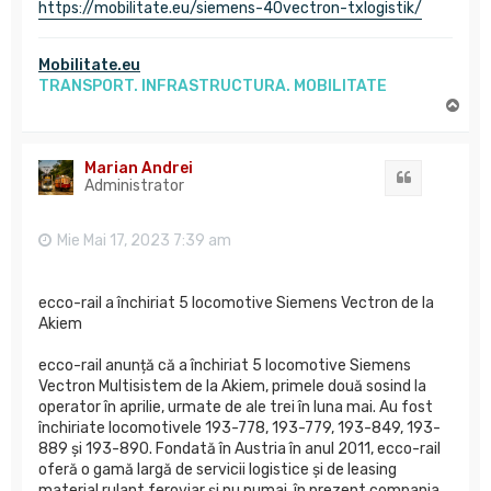
https://mobilitate.eu/siemens-40vectron-txlogistik/
Mobilitate.eu
TRANSPORT. INFRASTRUCTURA. MOBILITATE
S
u
s
Marian Andrei
Citat
Administrator
Mie Mai 17, 2023 7:39 am
ecco-rail a închiriat 5 locomotive Siemens Vectron de la
Akiem
ecco-rail anunță că a închiriat 5 locomotive Siemens
Vectron Multisistem de la Akiem, primele două sosind la
operator în aprilie, urmate de ale trei în luna mai. Au fost
închiriate locomotivele 193-778, 193-779, 193-849, 193-
889 și 193-890. Fondată în Austria în anul 2011, ecco-rail
oferă o gamă largă de servicii logistice și de leasing
material rulant feroviar și nu numai, în prezent compania