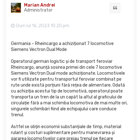
Marian Andrei
Citat
Administrator
Dum Iul 16, 2023 10:20 pm
Germania – Rheincargo a achiziționat 7 locomotive
Siemens Vectron Dual Mode
Operatorul german logistic și de transport feroviar
Rheincargo, anunță sosirea primei din cele 7 locomotive
Siemens Vectron Dual mode achiziționate. Locomotivele
vor fi utilizate pentru transportul feroviar combinat pe
rute unde există porțiuni fără rețea de alimentare. Odată
cu achiziția acestui tip de locomotivă, operatorul poate
transporta un tren de la un capăt la altul al graficului de
circulație fără a mai schimba locomotiva de mai multe ori,
singurele schimbări fiind ale echipajului care conduce
trenul.
Astfel se obțin economii substanțiale de timp, material
rulant și costuri suplimentare pentru manevrarea și
gararea locomotivelor care preiau trenul pe fiecare