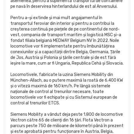
asemenea, pentru a suplimenta transportul de containere
pe navă în deservirea hinterlandului de est al Anversului.
Pentru a-și extinde și mai mult angajamentul în
transportul feroviar din interior și pentru a contribui la
creșterea continuă pe piețele de pe continentul de nord-
vest, compania de transport maritim și logistică MSC și-a
fondat filiala belgiană MEDWAY Belgium NV în 2022. Noile
locomotive vor fi implementate pentru îmbunătățirea
conexiunilor și a capacității dintre Belgia, Germania, Țările
de Jos, Austria și Polonia și țările centrale și de est fără
ieșire la mare, cum ar fi Ungaria, Republica Cehă și Slovacia.
Locomotivele, fabricate la uzina Siemens Mobility din
München-Allach, au o putere maximă la roată de 6.400 KW
și o viteză maximă de 160 km/h. Pe lângă sistemele
naționale de control al trenurilor necesare, toate
locomotivele vor fi echipate și cu Sistemul european de
control al trenurilor ETCS.
Siemens Mobility a vândut deja peste 1.800 de locomotive
Vectron către 65 de clienți din 16 țări. Flota Vectron a
parcurs peste 750 de milioane de kilometri până în prezent
și este aprobată pentru funcționare în Austria, Belgia,