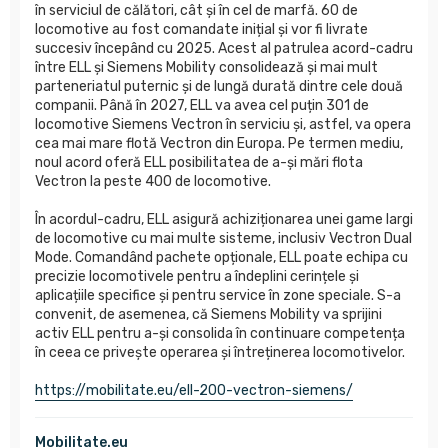
în serviciul de călători, cât și în cel de marfă. 60 de
locomotive au fost comandate inițial și vor fi livrate
succesiv începând cu 2025. Acest al patrulea acord-cadru
între ELL și Siemens Mobility consolidează și mai mult
parteneriatul puternic și de lungă durată dintre cele două
companii. Până în 2027, ELL va avea cel puțin 301 de
locomotive Siemens Vectron în serviciu și, astfel, va opera
cea mai mare flotă Vectron din Europa. Pe termen mediu,
noul acord oferă ELL posibilitatea de a-și mări flota
Vectron la peste 400 de locomotive.
În acordul-cadru, ELL asigură achiziționarea unei game largi
de locomotive cu mai multe sisteme, inclusiv Vectron Dual
Mode. Comandând pachete opționale, ELL poate echipa cu
precizie locomotivele pentru a îndeplini cerințele și
aplicațiile specifice și pentru service în zone speciale. S-a
convenit, de asemenea, că Siemens Mobility va sprijini
activ ELL pentru a-și consolida în continuare competența
în ceea ce privește operarea și întreținerea locomotivelor.
https://mobilitate.eu/ell-200-vectron-siemens/
Mobilitate.eu