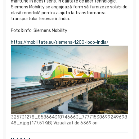
mărturie în acest sens. În calitate de lider tehnologic,
Siemens Mobility se angajează ferm să furnizeze soluții de
clasă mondială pentru a ajuta la transformarea
transportului feroviar în India.
Foto&info: Siemens Mobility
https://mobilitate.eu/siemens-1200-loco-india/
325731278_858664318746663_77771538699249698
48_n.jpg (177.51 KiB) Vizualizat de 6369 ori