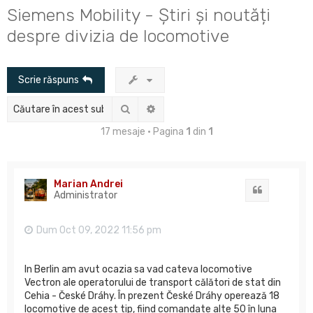
u
Siemens Mobility - Știri și noutăți
t
despre divizia de locomotive
a
r
Scrie răspuns
e
Căutare
Căutare avansată
17 mesaje • Pagina
1
din
1
Marian Andrei
Citat
Administrator
Dum Oct 09, 2022 11:56 pm
In Berlin am avut ocazia sa vad cateva locomotive
Vectron ale operatorului de transport călători de stat din
Cehia - České Dráhy. În prezent České Dráhy operează 18
locomotive de acest tip, fiind comandate alte 50 în luna