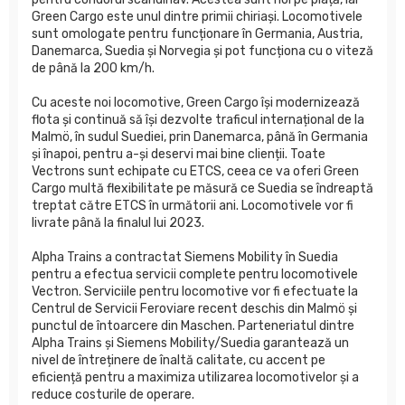
Green Cargo este unul dintre primii chiriași. Locomotivele
sunt omologate pentru funcționare în Germania, Austria,
Danemarca, Suedia și Norvegia și pot funcționa cu o viteză
de până la 200 km/h.
Cu aceste noi locomotive, Green Cargo își modernizează
flota și continuă să își dezvolte traficul internațional de la
Malmö, în sudul Suediei, prin Danemarca, până în Germania
și înapoi, pentru a-și deservi mai bine clienții. Toate
Vectrons sunt echipate cu ETCS, ceea ce va oferi Green
Cargo multă flexibilitate pe măsură ce Suedia se îndreaptă
treptat către ETCS în următorii ani. Locomotivele vor fi
livrate până la finalul lui 2023.
Alpha Trains a contractat Siemens Mobility în Suedia
pentru a efectua servicii complete pentru locomotivele
Vectron. Serviciile pentru locomotive vor fi efectuate la
Centrul de Servicii Feroviare recent deschis din Malmö și
punctul de întoarcere din Maschen. Parteneriatul dintre
Alpha Trains și Siemens Mobility/Suedia garantează un
nivel de întreținere de înaltă calitate, cu accent pe
eficiență pentru a maximiza utilizarea locomotivelor și a
reduce costurile de operare.