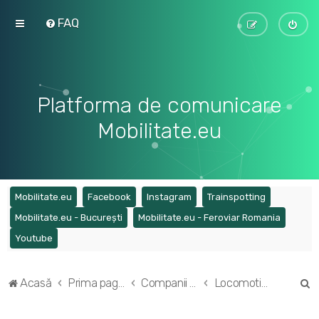
FAQ
Platforma de comunicare
Mobilitate.eu
(Opens a new tab)
(Opens a new tab)
(Opens a new tab)
(Opens a ne
Mobilitate.eu
Facebook
Instagram
Trainspotting
(Opens a new tab)
(Opens a
Mobilitate.eu - București
Mobilitate.eu - Feroviar Romania
(Opens a new tab)
Youtube
C
Acasă
Prima pagină
Companii și tehnologii în transportul feroviar
Locomotive electrice
ă