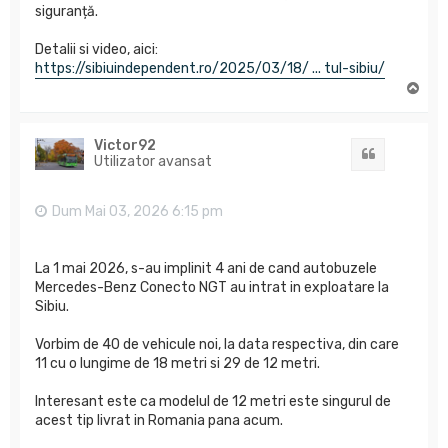
siguranță.
Detalii si video, aici:
https://sibiuindependent.ro/2025/03/18/ ... tul-sibiu/
S
u
s
Victor92
Citat
Utilizator avansat
Dum Mai 03, 2026 6:15 pm
La 1 mai 2026, s-au implinit 4 ani de cand autobuzele
Mercedes-Benz Conecto NGT au intrat in exploatare la
Sibiu.
Vorbim de 40 de vehicule noi, la data respectiva, din care
11 cu o lungime de 18 metri si 29 de 12 metri.
Interesant este ca modelul de 12 metri este singurul de
acest tip livrat in Romania pana acum.