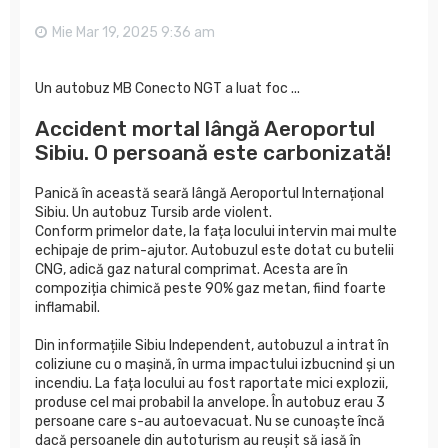
Mie Mar 19, 2025 9:36 am
Un autobuz MB Conecto NGT a luat foc ...
Accident mortal lângă Aeroportul
Sibiu. O persoană este carbonizată!
Panică în această seară lângă Aeroportul Internațional
Sibiu. Un autobuz Tursib arde violent.
Conform primelor date, la fața locului intervin mai multe
echipaje de prim-ajutor. Autobuzul este dotat cu butelii
CNG, adică gaz natural comprimat. Acesta are în
compoziția chimică peste 90% gaz metan, fiind foarte
inflamabil.
Din informațiile Sibiu Independent, autobuzul a intrat în
coliziune cu o mașină, în urma impactului izbucnind și un
incendiu. La fața locului au fost raportate mici explozii,
produse cel mai probabil la anvelope. În autobuz erau 3
persoane care s-au autoevacuat. Nu se cunoaște încă
dacă persoanele din autoturism au reușit să iasă în