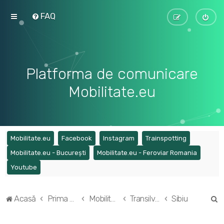
FAQ
Platforma de comunicare
Mobilitate.eu
(Opens a new tab)
(Opens a new tab)
(Opens a new tab)
(Opens a ne
Mobilitate.eu
Facebook
Instagram
Trainspotting
(Opens a new tab)
(Opens a
Mobilitate.eu - București
Mobilitate.eu - Feroviar Romania
(Opens a new tab)
Youtube
C
Acasă
Prima pagină
Mobilitatea în regiunile din România
Transilvania
Sibiu
ă