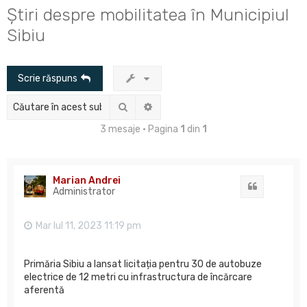
u
Știri despre mobilitatea în Municipiul
t
Sibiu
a
r
Scrie răspuns
e
Căutare
Căutare avansată
3 mesaje • Pagina
1
din
1
Marian Andrei
Citat
Administrator
Mar Iul 11, 2023 11:19 pm
Primăria Sibiu a lansat licitația pentru 30 de autobuze
electrice de 12 metri cu infrastructura de încărcare
aferentă