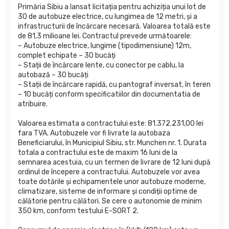
Primăria Sibiu a lansat licitația pentru achiziția unui lot de
30 de autobuze electrice, cu lungimea de 12 metri, și a
infrastructurii de încărcare necesară. Valoarea totală este
de 81,3 milioane lei. Contractul prevede următoarele:
– Autobuze electrice, lungime (tipodimensiune) 12m,
complet echipate – 30 bucăți
– Stații de încărcare lente, cu conector pe cablu, la
autobază – 30 bucăți
– Stații de încărcare rapidă, cu pantograf inversat, în teren
– 10 bucăți conform specificatiilor din documentatia de
atribuire.
Valoarea estimata a contractului este: 81.372.231,00 lei
fara TVA. Autobuzele vor fi livrate la autobaza
Beneficiarului, în Municipiul Sibiu, str. Munchen nr. 1. Durata
totala a contractului este de maxim 16 luni de la
semnarea acestuia, cu un termen de livrare de 12 luni după
ordinul de începere a contractului. Autobuzele vor avea
toate dotările și echipamentele unor autobuze moderne,
climatizare, sisteme de informare și condiții optime de
călătorie pentru călători. Se cere o autonomie de minim
350 km, conform testului E-SORT 2.