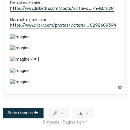
Detalii aveti aici -
https://www.linkedin.com/posts/victor-s ... kh-IKLfd28
Mai multe poze aici -
https://www.flickr.com/photos/victorsil ... 0298609394
[/url]
S
u
s
Scrie răspuns
3 mesaje • Pagina
1
din
1