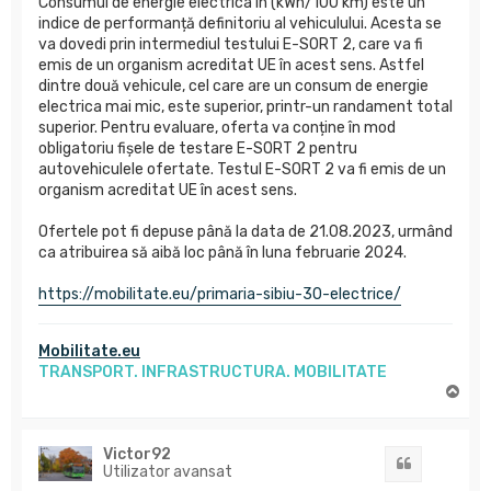
Consumul de energie electrica în (kWh/100 km) este un
indice de performanță definitoriu al vehiculului. Acesta se
va dovedi prin intermediul testului E-SORT 2, care va fi
emis de un organism acreditat UE în acest sens. Astfel
dintre două vehicule, cel care are un consum de energie
electrica mai mic, este superior, printr-un randament total
superior. Pentru evaluare, oferta va conține în mod
obligatoriu fișele de testare E-SORT 2 pentru
autovehiculele ofertate. Testul E-SORT 2 va fi emis de un
organism acreditat UE în acest sens.
Ofertele pot fi depuse până la data de 21.08.2023, urmând
ca atribuirea să aibă loc până în luna februarie 2024.
https://mobilitate.eu/primaria-sibiu-30-electrice/
Mobilitate.eu
TRANSPORT. INFRASTRUCTURA. MOBILITATE
S
u
s
Victor92
Citat
Utilizator avansat