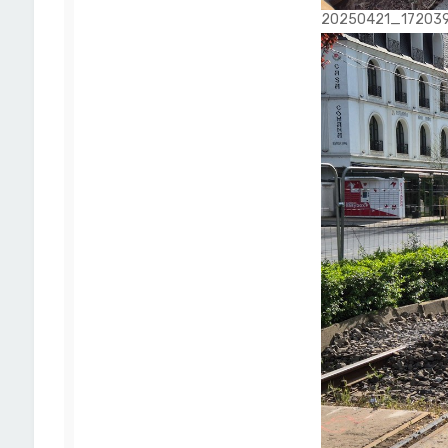
20250421_172039.jp