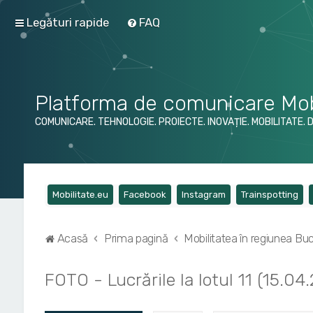
Legături rapide
FAQ
Platforma de comunicare Mob
COMUNICARE. TEHNOLOGIE. PROIECTE. INOVAȚIE. MOBILITATE. 
(Opens a new tab)
(Opens a new tab)
(Opens a new tab)
(Op
Mobilitate.eu
Facebook
Instagram
Trainspotting
Acasă
Prima pagină
Mobilitatea în regiunea Bucu
FOTO - Lucrările la lotul 11 (15.04