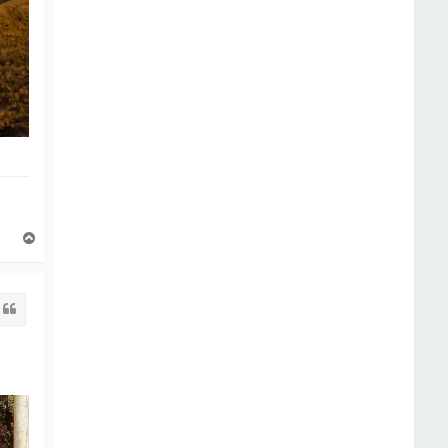
S
u
s
Citat