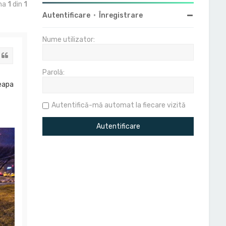
ina
1
din
1
Autentificare
•
Înregistrare
Nume utilizator:
Citat
Parolă:
ceapa
Autentifică-mă automat la fiecare vizită