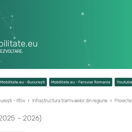
ilitate.eu
DEZVOLTARE.
ens a new tab)
(Opens a new tab)
(Opens a ne
Mobilitate.eu - București
Mobilitate.eu - Feroviar Romania
Youtub
rești - Ilfov
Infrastructura tramvaielor din regiune
Proiecte 
.2025 - 2026)