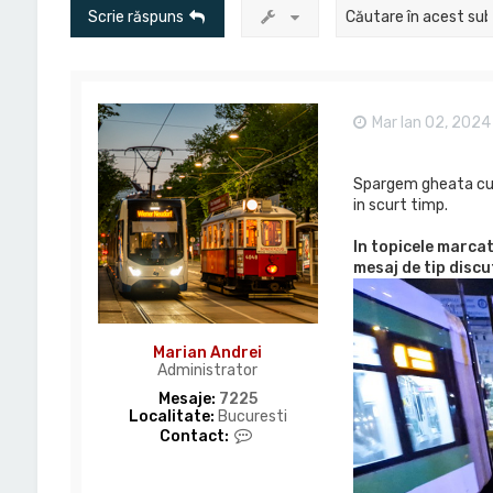
Scrie răspuns
Mar Ian 02, 2024
Spargem gheata cu p
in scurt timp.
In topicele marcat
mesaj de tip discut
Marian Andrei
Administrator
Mesaje:
7225
Localitate:
Bucuresti
C
Contact:
o
n
t