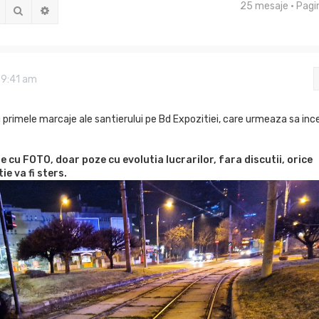
25 mesaje • Pag
Căutare
Căutare avansată
 9:41 am
rimele marcaje ale santierului pe Bd Expozitiei, care urmeaza sa in
e cu FOTO, doar poze cu evolutia lucrarilor, fara discutii, orice
ie va fi sters.