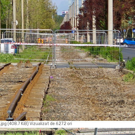
g (408.7 KiB) Vizualizat de 6272 ori