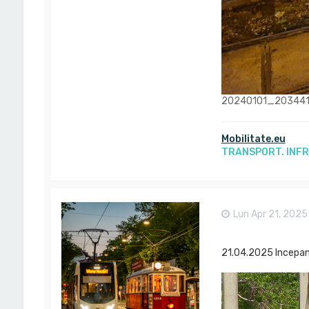
20240101_203441.jp
Mobilitate.eu
TRANSPORT. INF
Lun Apr 21, 2025
21.04.2025 Incepand