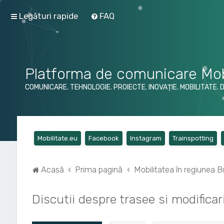
Legături rapide
FAQ
Platforma de comunicare Mob
COMUNICARE. TEHNOLOGIE. PROIECTE. INOVAȚIE. MOBILITATE. 
(Opens a new tab)
(Opens a new tab)
(Opens a new tab)
(Op
Mobilitate.eu
Facebook
Instagram
Trainspotting
Acasă
Prima pagină
Mobilitatea în regiunea Bu
Discutii despre trasee si modificar