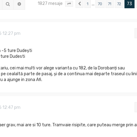
1827 mesaje
Căutare
Căutare avansată
…
73
1
70
71
72
Pagina
Anterior
73
din
74
6 12:27 pm
n -5 ture Dudești
 ture Dudesti
iu, cei mai multi vor alege varianta cu 182, de la Dorobanți sau
 pe cealaltă parte de pasaj, și de a continua mai departe traseul cu lini
u a ajunge in zona Afi.
6 12:47 pm
er grav, mai are si 10 ture. Tramvaie risipite, care puteau merge prin a