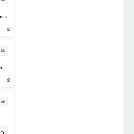
iona
S
u
s
Citat
lui
S
u
s
Citat
pm