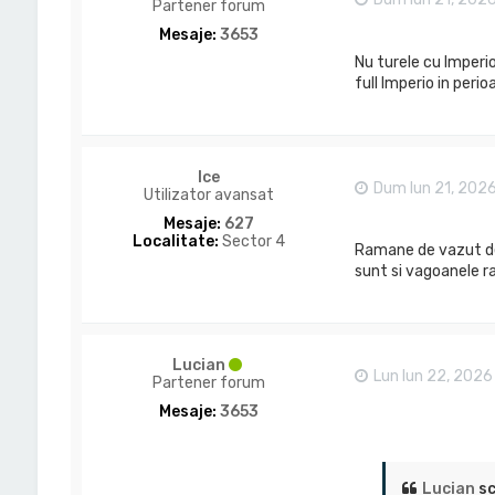
Partener forum
Mesaje:
3653
Nu turele cu Imperio,
full Imperio in peri
Ice
Dum Iun 21, 202
Utilizator avansat
Mesaje:
627
Localitate:
Sector 4
Ramane de vazut de 
sunt si vagoanele ra
Lucian
Lun Iun 22, 2026
Partener forum
Mesaje:
3653
Lucian
sc