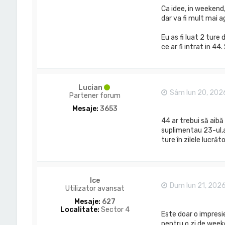
Ca idee, in weekend,
dar va fi mult mai a
Eu as fi luat 2 ture d
ce ar fi intrat in 4
Lucian
Sâm Iun 20, 202
Partener forum
Mesaje:
3653
44 ar trebui să aibă
suplimentau 23-ul,as
ture în zilele lucrăt
Ice
Dum Iun 21, 202
Utilizator avansat
Mesaje:
627
Localitate:
Sector 4
Este doar o impresi
pentru o zi de week