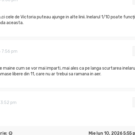
ci cele de Victoria puteau ajunge in alte linii. Inelarul 1/10 poate funcț
oada aceasta.
6 7:56 pm
maine cum se vor mai imparti, mai ales ca pe langa scurtarea inelaru
mase libere din 11, care nu ar trebui sa ramana in aer.
 3:52 pm
rie:
Mie Iun 10, 2026 5:55 