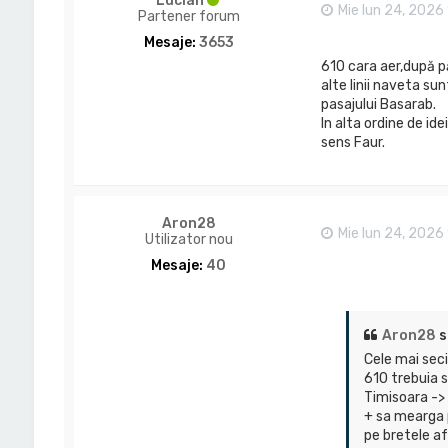
Lucian
Mie Iun 24, 2026
Partener forum
Mesaje:
3653
610 cara aer,după p
alte linii naveta su
pasajului Basarab.
In alta ordine de id
sens Faur.
Aron28
Mie Iun 24, 2026
Utilizator nou
Mesaje:
40
Aron28
s
Cele mai seci
610 trebuia 
Timisoara ->
+ sa mearga p
pe bretele a