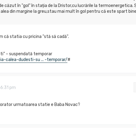
de căzut în "gol" în stația de la Dristor,cu lucrările la termoenergetica. 
 alea din margine la greu,stau mai mult în gol pentru că este spart bin
că statia cu pricina "stă să cadă".
ști” – suspendată temporar
tia-calea-dudesti-su ... -temporar/
#
 6:31 pm
borator urmatoarea statie e Baba Novac?