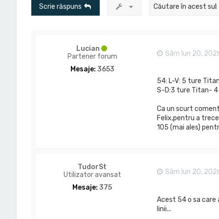
Scrie răspuns
Lucian
Sâm Iun 20, 202
Partener forum
Mesaje:
3653
54: L-V: 5 ture Tita
S-D:3 ture Titan- 4
Ca un scurt comentar
Felix,pentru a trece
105 (mai ales) pentr
TudorSt
Sâm Iun 20, 202
Utilizator avansat
Mesaje:
375
Acest 54 o sa care a
linii...