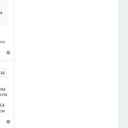
da
 cu
S
u
s
Citat
enda
este
 54
cei
S
u