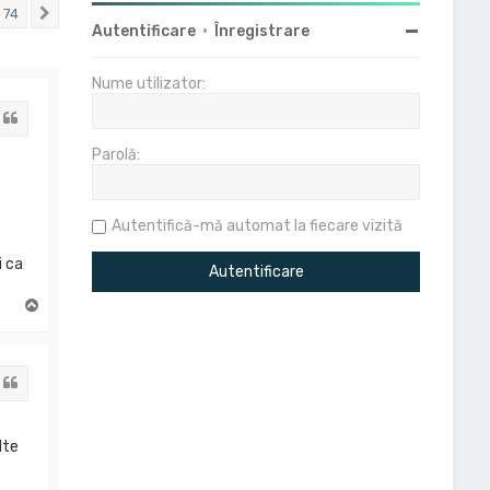
74
Următorul
Autentificare
•
Înregistrare
Nume utilizator:
Citat
Parolă:
Autentifică-mă automat la fiecare vizită
i ca
S
u
s
Citat
lte