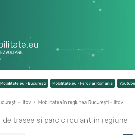
ilitate.eu
DEZVOLTARE.
ens a new tab)
(Opens a new tab)
(Opens a ne
Mobilitate.eu - București
Mobilitate.eu - Feroviar Romania
Youtub
curești - Ilfov
Mobilitatea în regiunea București - Ilfov
i de trasee si parc circulant in regiune