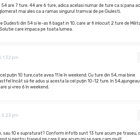
 54 are 7 ture. 44 are 6 ture, adica acelasi numar de ture ca si pana a
glomerat mai ales ca a ramas singurul tramvai de pe Giulesti.
e Dudesti din 54 si le-as fi bagat in 10, care ar fi inlocuit 2 ture de Milita
4. Solutie care impaca pe toata lumea.
6 1:32 pm
 cel puțin 10 ture,cate avea 11 le în weekend. Cu ture din 54, mai bine
tfel încât să fie adus și acesta la cel puțin 10-12 ture. In 54,ajungeau
oare și vreo 6 în weekend.
6 5:23 pm
e, sau 10 e supraturat? Conform infotb sunt 13 ture acum pe traseu, 
end si pentru traseul pe care il are acum mi se pare cam mult.