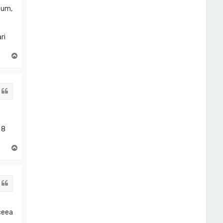
cum,
ri
S
u
s
Citat
 8
S
u
s
Citat
ceea