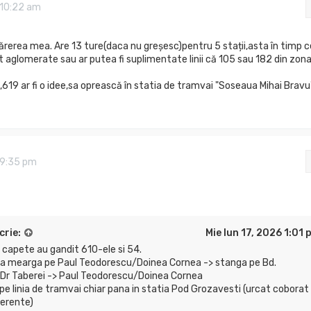
 10:22 am
ărerea mea. Are 13 ture(daca nu greșesc)pentru 5 stații,asta în timp c
nt aglomerate sau ar putea fi suplimentate linii că 105 sau 182 din zon
ei,619 ar fi o idee,sa oprească în statia de tramvai "Soseaua Mihai Bravu
 9:35 pm
crie:
Mie Iun 17, 2026 1:01 
 capete au gandit 610-ele si 54.
sa mearga pe Paul Teodorescu/Doinea Cornea -> stanga pe Bd.
 Dr Taberei -> Paul Teodorescu/Doinea Cornea
e linia de tramvai chiar pana in statia Pod Grozavesti (urcat coborat
ferente)