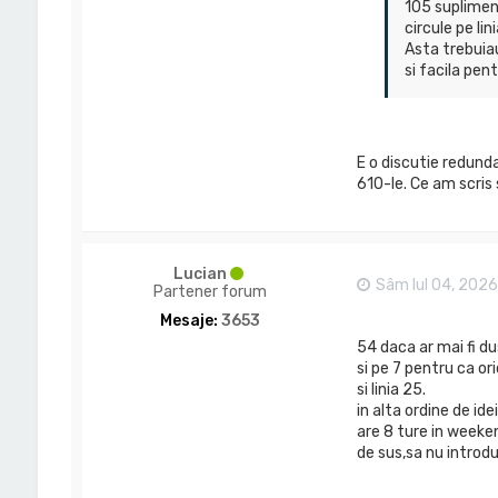
105 suplimen
circule pe li
Asta trebuiau
si facila pent
E o discutie redunda
610-le. Ce am scris 
Lucian
Sâm Iul 04, 2026
Partener forum
Mesaje:
3653
54 daca ar mai fi du
si pe 7 pentru ca o
si linia 25.
in alta ordine de id
are 8 ture in weeken
de sus,sa nu introd