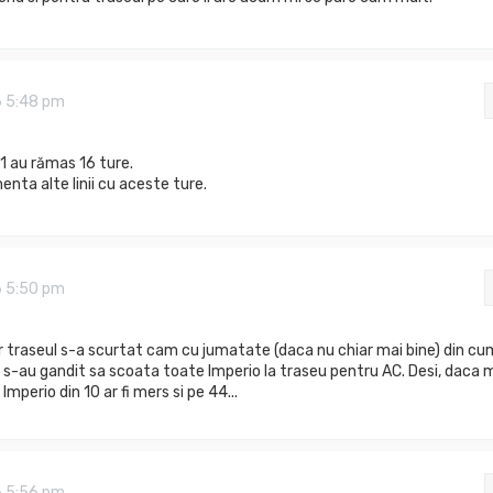
6 5:48 pm
n 1 au rămas 16 ture.
nta alte linii cu aceste ture.
6 5:50 pm
iar traseul s-a scurtat cam cu jumatate (daca nu chiar mai bine) din cu
il s-au gandit sa scoata toate Imperio la traseu pentru AC. Desi, daca 
Imperio din 10 ar fi mers si pe 44...
6 5:56 pm