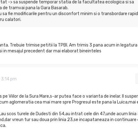
tat -> sa suspende temporar statia de la facultatea ecologica si sa
nia de tramvai pana la Gara Basarab.
 sa fie modificarile pentru un disconfort minim si o transbordare rapi
ru calatori.
nta. Trebuie trimise petitii la TPBI. Am trimis 3 pana acum in legatura
si in mesajul precedent dar mai elaborat bineinteles
 3:14 pm
s pe Viilor de la Sura Mare,s-ar putea face o varianta de inelar. Il susp
ricum aglomeratia cea mai mare spre Progresul este pana la Luica,mai 
ei,au scos turele de Dudesti din 54,au intrat cele din 47,unde acum linia
d,dar vreun tur sau doua prin linia 23,se incapataneaza in continuare 
uca.