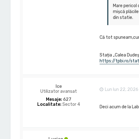
Mare pericol 
mișcă plăcile
din statie.
Că tot spuneam,cum 
Stația „Calea Dude
https://tpbi.ro/sta
Ice
Lun Iun 22, 2026
Utilizator avansat
Mesaje:
627
Localitate:
Sector 4
Deci acum de la La