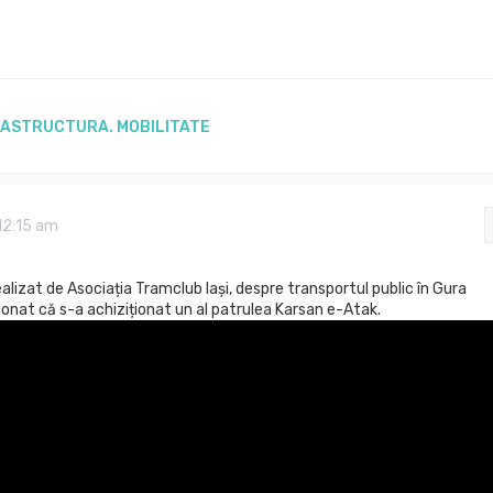
RASTRUCTURA. MOBILITATE
 12:15 am
alizat de Asociația Tramclub Iași, despre transportul public în Gura
onat că s-a achiziționat un al patrulea Karsan e-Atak.