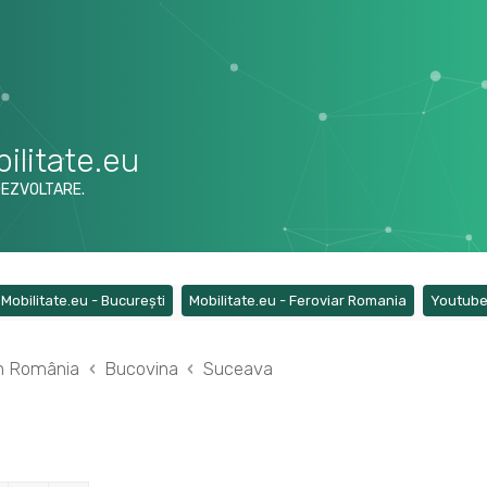
ilitate.eu
DEZVOLTARE.
ens a new tab)
(Opens a new tab)
(Opens a ne
Mobilitate.eu - București
Mobilitate.eu - Feroviar Romania
Youtub
din România
Bucovina
Suceava