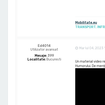
Mobilitate.eu
TRANSPORT. INF
Ed4014
Mar Iul 04, 2023
Utilizator avansat
Mesaje:
399
Localitate:
Bucuresti
Un material video re
Humorului. De menți