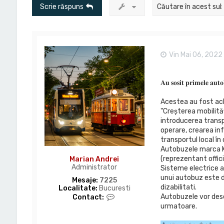
Scrie răspuns
Vin Mai 06, 2022
𝐀𝐮 𝐬𝐨𝐬𝐢𝐭 𝐩𝐫𝐢𝐦𝐞𝐥𝐞 𝐚𝐮𝐭
Acestea au fost achi
"Creșterea mobilităț
introducerea transpo
operare, crearea inf
transportul local în
Autobuzele marca K
(reprezentant offici
Marian Andrei
Administrator
Sisteme electrice a
unui autobuz este de
Mesaje:
7225
dizabilitati.
Localitate:
Bucuresti
C
Autobuzele vor deser
Contact:
o
urmatoare.
n
t