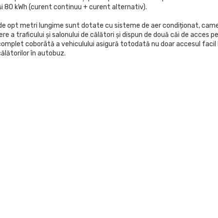
și 80 kWh (curent continuu + curent alternativ).
de opt metri lungime sunt dotate cu sisteme de aer condiționat, cam
e a traficului și salonului de călători și dispun de două căi de acces p
omplet coborâtă a vehiculului asigură totodată nu doar accesul facil 
 călătorilor în autobuz.