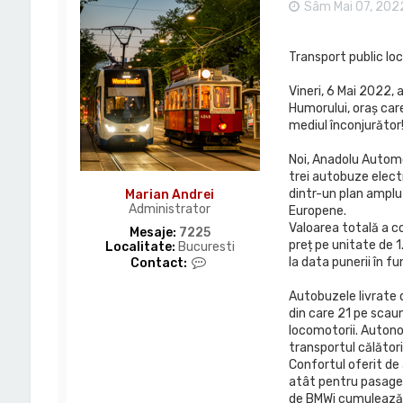
Sâm Mai 07, 202
Transport public lo
Vineri, 6 Mai 2022,
Humorului, oraș car
mediul înconjurător
Noi, Anadolu Automob
trei autobuze elect
dintr-un plan amplu 
Marian Andrei
Administrator
Europene.
Valoarea totală a co
Mesaje:
7225
preț pe unitate de 
Localitate:
Bucuresti
C
la data punerii în fu
Contact:
o
n
Autobuzele livrate 
t
din care 21 pe scaun
a
locomotorii. Autono
c
t
transportul călători
e
Confortul oferit de
a
atât pentru pasageri
z
de BMWi cumulează o