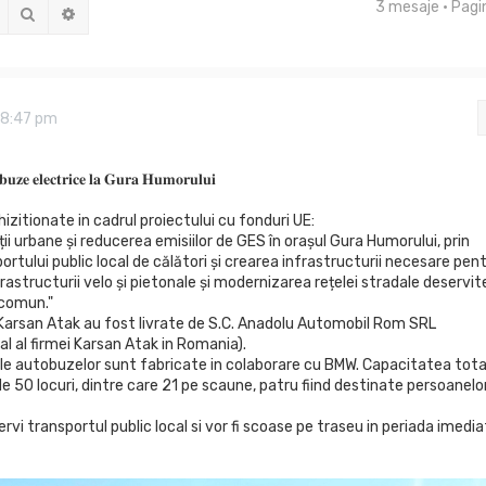
3 mesaje • Pag
Căutare
Căutare avansată
 8:47 pm
𝐛𝐮𝐳𝐞 𝐞𝐥𝐞𝐜𝐭𝐫𝐢𝐜𝐞 𝐥𝐚 𝐆𝐮𝐫𝐚 𝐇𝐮𝐦𝐨𝐫𝐮𝐥𝐮𝐢
zitionate in cadrul proiectului cu fonduri UE:
ii urbane și reducerea emisiilor de GES în orașul Gura Humorului, prin
rtului public local de călători și crearea infrastructurii necesare pen
rastructurii velo și pietonale și modernizarea rețelei stradale deservit
 comun."
arsan Atak au fost livrate de S.C. Anadolu Automobil Rom SRL
al al firmei Karsan Atak in Romania).
le autobuzelor sunt fabricate in colaborare cu BMW. Capacitatea tota
 50 locuri, dintre care 21 pe scaune, patru fiind destinate persoanelo
vi transportul public local si vor fi scoase pe traseu in periada imedia