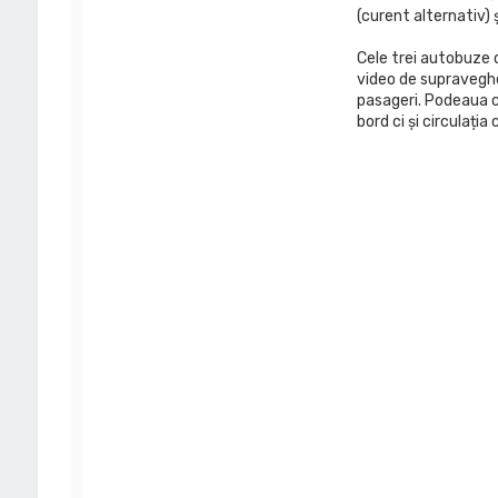
ă
(curent alternativ) 
p
e
M
Cele trei autobuze 
a
video de supravegher
r
pasageri. Podeaua c
i
bord ci și circulația
a
n
A
n
d
r
e
i