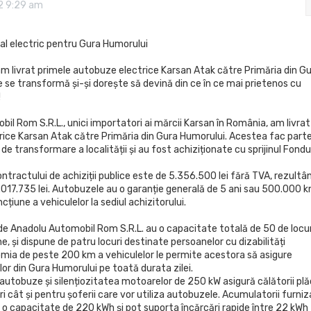
2 9:29 am
cal electric pentru Gura Humorului
 am livrat primele autobuze electrice Karsan Atak către Primăria din G
e se transformă și-și dorește să devină din ce în ce mai prietenos cu
!
il Rom S.R.L., unici importatori ai mărcii Karsan în România, am livrat
rice Karsan Atak către Primăria din Gura Humorului. Acestea fac part
de transformare a localității și au fost achiziționate cu sprijinul Fondur
ntractului de achiziții publice este de 5.356.500 lei fără TVA, rezultâ
1.017.735 lei. Autobuzele au o garanție generală de 5 ani sau 500.000 
ncțiune a vehiculelor la sediul achizitorului.
de Anadolu Automobil Rom S.R.L. au o capacitate totală de 50 de locur
e, și dispune de patru locuri destinate persoanelor cu dizabilități
mia de peste 200 km a vehiculelor le permite acestora să asigure
lor din Gura Humorului pe toată durata zilei.
 autobuze și silențiozitatea motoarelor de 250 kW asigură călătorii pl
 cât și pentru șoferii care vor utiliza autobuzele. Acumulatorii furniz
 capacitate de 220 kWh și pot suporta încărcări rapide între 22 kWh