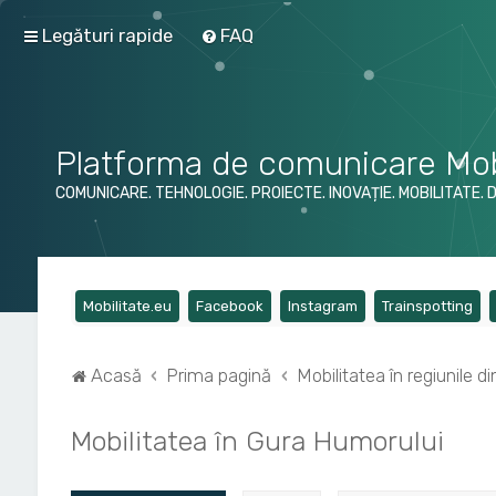
Legături rapide
FAQ
Platforma de comunicare Mob
COMUNICARE. TEHNOLOGIE. PROIECTE. INOVAȚIE. MOBILITATE. 
(Opens a new tab)
(Opens a new tab)
(Opens a new tab)
(Op
Mobilitate.eu
Facebook
Instagram
Trainspotting
Acasă
Prima pagină
Mobilitatea în regiunile 
Mobilitatea în Gura Humorului