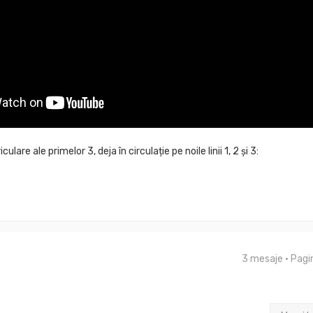
are ale primelor 3, deja în circulație pe noile linii 1, 2 și 3:
3 mesaje • Pag