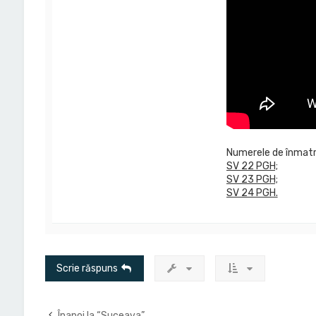
Numerele de înmatricul
SV 22 PGH;
SV 23 PGH;
SV 24 PGH.
Scrie răspuns
Înapoi la “Suceava”