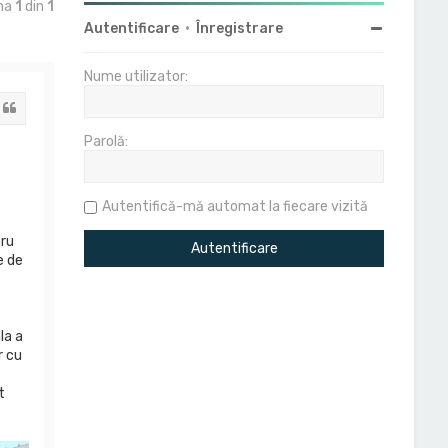
ina
1
din
1
Autentificare
•
Înregistrare
Nume utilizator:
Citat
Parolă:
Autentifică-mă automat la fiecare vizită
tru
e de
la a
r cu
t