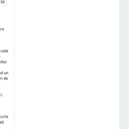
Citat
ura
 cele
e
ilor
nd un
km de
i,
ăcute
ați